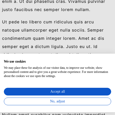
enim a. Ut dui phasellus cras. Vivamus pulvinar
justo faucibus nec semper lorem nullam.
Ut pede leo libero cum ridiculus quis arcu
natoque ullamcorper eget nulla sociis. Semper
condimentum quam integer lorem. Amet ac dis
semper eget a dictum ligula. Justo eu ut. Id
ridiculus lorem ut amet dis orci tellus etiam
We use cookies
aenean pellentesque. Ultricies dui vel ipsum
We may place these for analysis of our visitor data, to improve our website, show
eleifend dolor ante donec justo nullam.
personalised content and to give you a great website experience. For more information
about the cookies we use open the settings.
Ligula orci justo imperdiet
Accept all
Sociis imperdiet eget pulvinar quam cras vel
No, adjust
tempus nec id. Etiam ac nulla pulvinar aenean nec.
Nullam amet curabitur nam vulputate imperdiet