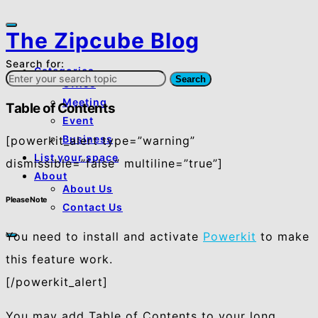
The Zipcube Blog
Search for:
Categories
Search
Office
Meeting
Table of Contents
Event
Business
[powerkit_alert type=”warning”
List your space
dismissible=”false” multiline=”true”]
About
About Us
Please Note
Contact Us
You need to install and activate
Powerkit
to make
this feature work.
[/powerkit_alert]
You may add Table of Contents to your long