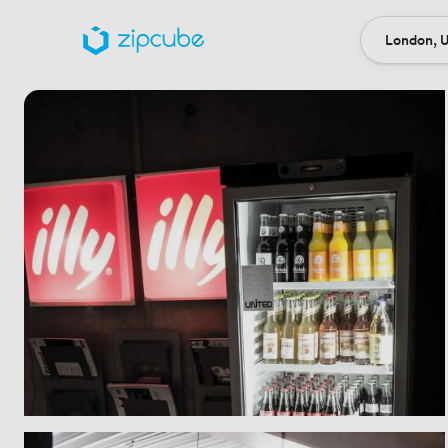
London, U
Ort