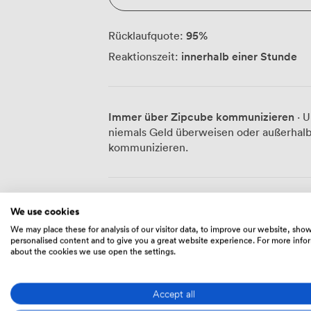
95
%
Rücklaufquote:
innerhalb einer Stunde
Reaktionszeit:
Immer über Zipcube kommunizieren
· U
niemals Geld überweisen oder außerhalb
kommunizieren.
Preise
We use cookies
We may place these for analysis of our visitor data, to improve our website, sho
personalised content and to give you a great website experience. For more info
about the cookies we use open the settings.
313
Pauschale
|
von
Mo – Fr
09:00
-
17:00
Accept all
Sa – So
Geschlossen