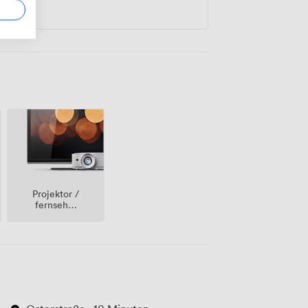
Projektor /
fernseher
/
bildschirm