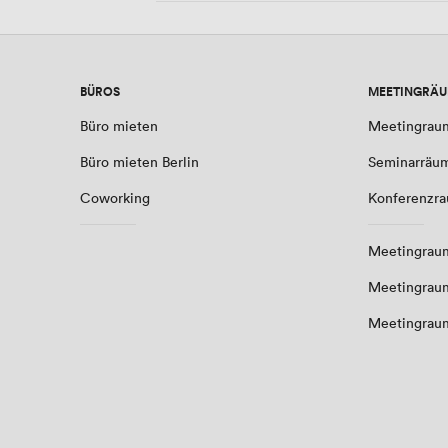
BÜROS
MEETINGRÄ
Büro mieten
Meetingrau
Büro mieten Berlin
Seminarräu
Coworking
Konferenzr
Meetingraum
Meetingrau
Meetingrau