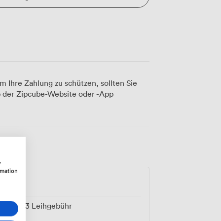
m Ihre Zahlung zu schützen, sollten Sie
 der Zipcube-Website oder -App
w
rmation
von
313
Leihgebühr