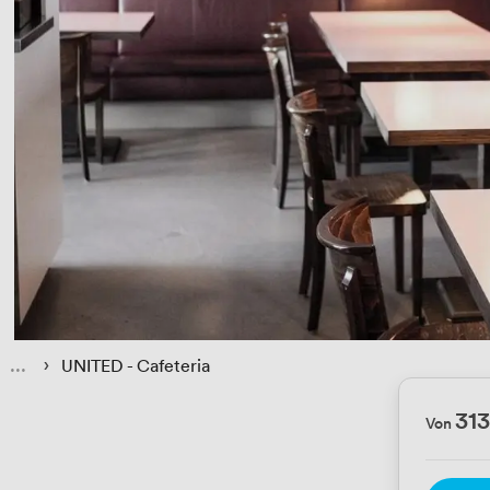
 › 
UNITED - Cafeteria
31
Von