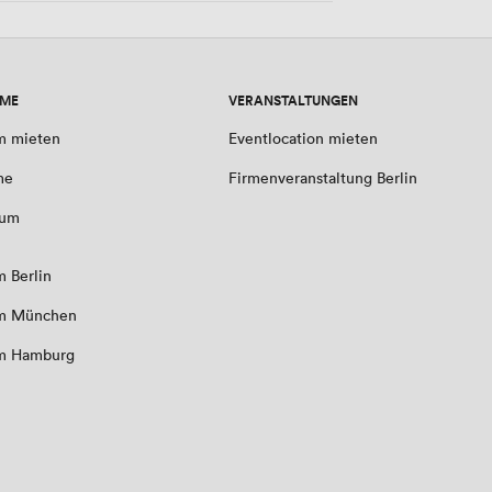
UME
VERANSTALTUNGEN
m mieten
Eventlocation mieten
me
Firmenveranstaltung Berlin
aum
 Berlin
m München
m Hamburg