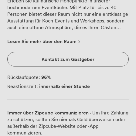
Erleben Sie kulinarische Höhepunkte in unserer
hochmodernen Eventküche. Mit Platz für bis zu 40
Personen bietet dieser Raum nicht nur eine erstklassige
Ausstattung für Koch-Events und Workshops, sondern
auch eine offene Atmosphäre, die es Ihren Gästen
ermöglicht, dem Küchenchef über die Schulter zu
schauen und direkt am Geschehen teilzuhaben. Ideal für
Lesen Sie mehr über den Raum
exklusive Caterings oder interaktive Kochshows.
Kontakt zum Gastgeber
96
%
Rücklaufquote:
innerhalb einer Stunde
Reaktionszeit:
Immer über Zipcube kommunizieren
· Um Ihre Zahlung
zu schützen, sollten Sie niemals Geld überweisen oder
außerhalb der Zipcube-Website oder -App
kommunizieren.