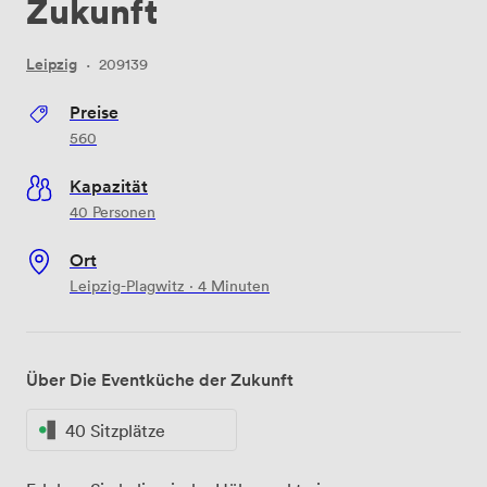
Zukunft
Leipzig
·
209139
Preise
560
Kapazität
40 Personen
Ort
Leipzig-Plagwitz · 4 Minuten
Über Die Eventküche der Zukunft
40 Sitzplätze