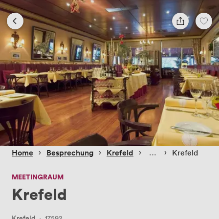
 › 
 › 
 › 
 › 
Home
Besprechung
Krefeld
Krefeld
MEETINGRAUM
Krefeld
Krefeld
·
17592