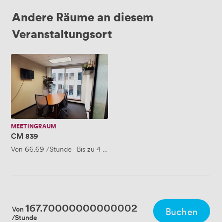
Andere Räume an diesem
Veranstaltungsort
CM
839
MEETINGRAUM
CM 839
Von
66.69
/Stunde
·
Bis zu 4 Personen
167.70000000000002
Von
Buchen
/Stunde