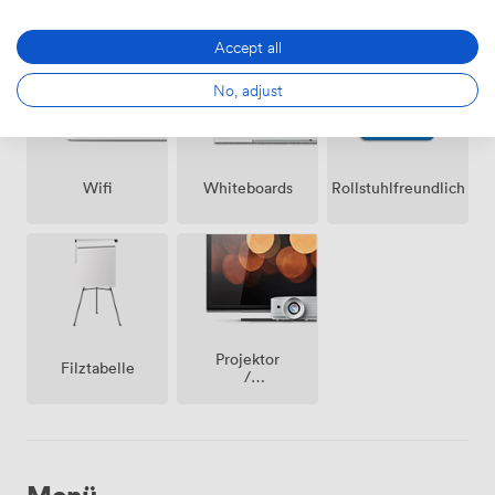
Rezeption
(gemeinsam)
Parken auf
dem
Accept all
Grundstück
No, adjust
Wifi
Whiteboards
Rollstuhlfreundlich
Projektor
Filztabelle
/
fernseher
/
bildschirm
Menü