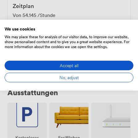
Zeitplan
Von
54.145
/Stunde
We use cookies
We may place these for analysis of our visitor data, to improve our website,
show personalised content and to give you a great website experience. For
Tägliche
more information about the cookies we use open the settings.
Von
433.16
/Tag
Accept all
No, adjust
Ausstattungen
Freiflächen
Kostenloses