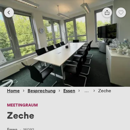
 › 
 › 
 › 
 › 
Home
Besprechung
Essen
Zeche
MEETINGRAUM
Zeche
Essen
·
16092