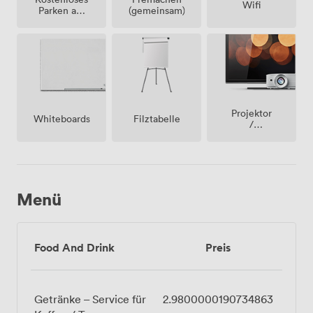
Wifi
(gemeinsam)
Parken auf
dem
Grundstück
Projektor
Whiteboards
Filztabelle
/
fernseher
/
bildschirm
Menü
Food And Drink
Preis
Getränke – Service für
2.9800000190734863