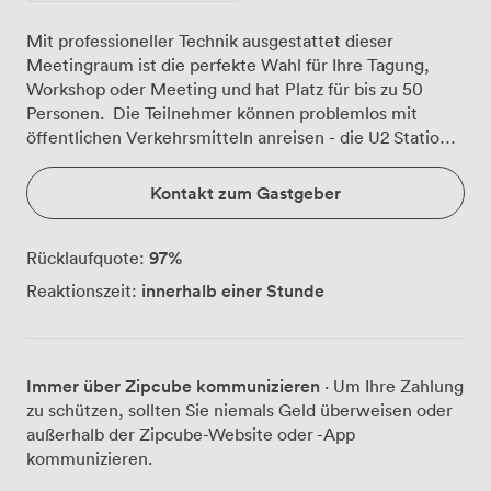
Mit professioneller Technik ausgestattet dieser
Meetingraum ist die perfekte Wahl für Ihre Tagung,
Workshop oder Meeting und hat Platz für bis zu 50
Personen. Die Teilnehmer können problemlos mit
öffentlichen Verkehrsmitteln anreisen - die U2 Station
Hausvogteiplatz liegt 4 Minuten entfernt. Von hier
benötigt man max. 5-6 Minuten bis zum Alexanerplatz.
Kontakt zum Gastgeber
97
%
Rücklaufquote:
innerhalb einer Stunde
Reaktionszeit:
Immer über Zipcube kommunizieren
· Um Ihre Zahlung
zu schützen, sollten Sie niemals Geld überweisen oder
außerhalb der Zipcube-Website oder -App
kommunizieren.