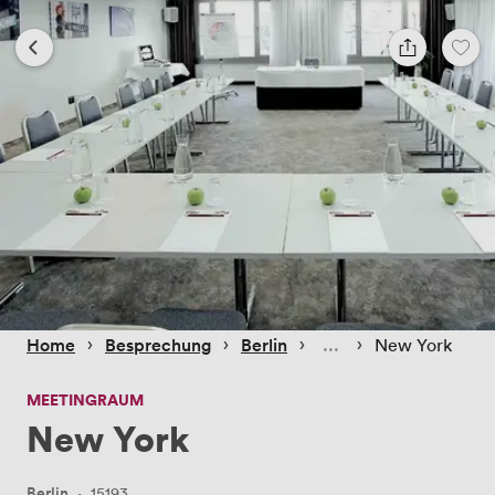
 › 
 › 
 › 
 › 
Home
Besprechung
Berlin
New York
MEETINGRAUM
New York
Berlin
·
15193