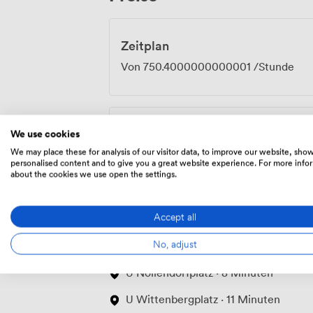
Zeitplan
Von
750.4000000000001
/Stunde
Tägliche
We use cookies
We may place these for analysis of our visitor data, to improve our website, sho
Von
4480
/Tag
personalised content and to give you a great website experience. For more info
about the cookies we use open the settings.
Accept all
Ort
No, adjust
U Nollendorfplatz · 8 Minuten
U Wittenbergplatz · 11 Minuten