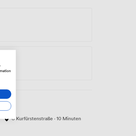
w
rmation
U Kurfürstenstraße · 10 Minuten