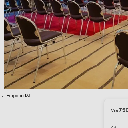
 › 
Emporio I&II;
75
Von
Art