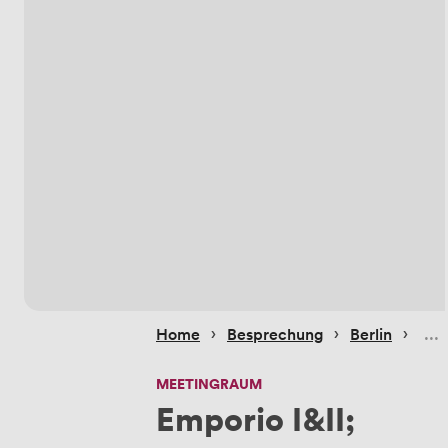
 › 
 › 
 › 
Home
Besprechung
Berlin
MEETINGRAUM
Emporio I&II;