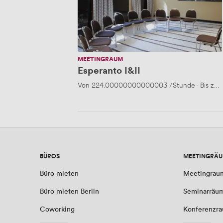
MEETINGRAUM
Esperanto I&II
Von
224.00000000000003
/Stunde
·
Bis zu
BÜROS
MEETINGRÄ
Büro mieten
Meetingrau
Büro mieten Berlin
Seminarräu
Coworking
Konferenzr