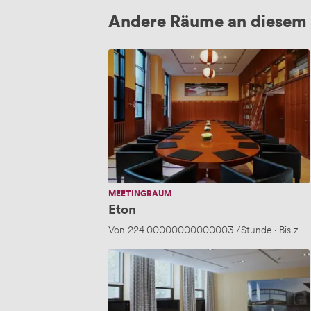
Andere Räume an diesem 
Eton
MEETINGRAUM
Eton
Von
224.00000000000003
/Stunde
·
Bis zu 
Esperanto
I&II