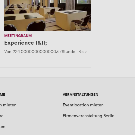
MEETINGRAUM
Experience I&II;
 90 Personen
Von
224.00000000000003
/Stunde
·
Bis zu 40 Personen
UME
VERANSTALTUNGEN
m mieten
Eventlocation mieten
me
Firmenveranstaltung Berlin
aum