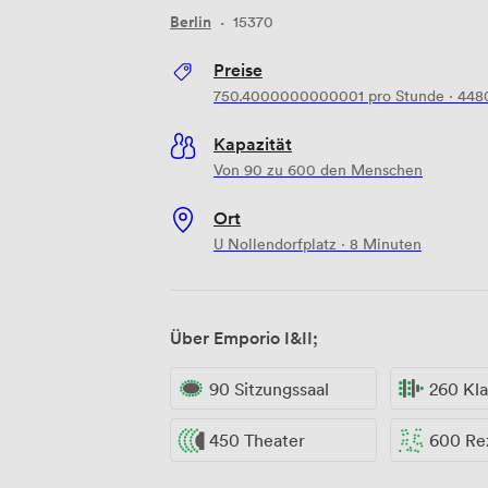
Berlin
·
15370
Preise
750.4000000000001
pro Stunde
·
448
Kapazität
Von 90 zu 600 den Menschen
Ort
U Nollendorfplatz · 8 Minuten
Über Emporio I&II;
90 Sitzungssaal
260 Kl
450 Theater
600 Re