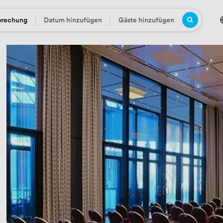
prechung
Datum hinzufügen
Gäste hinzufügen
Datum
Gäste