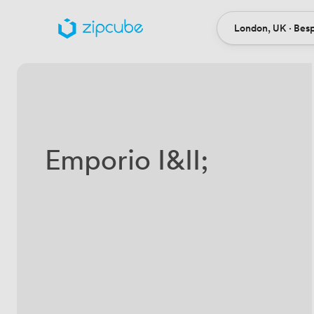
London, UK · Bes
Ort
Emporio I&II;