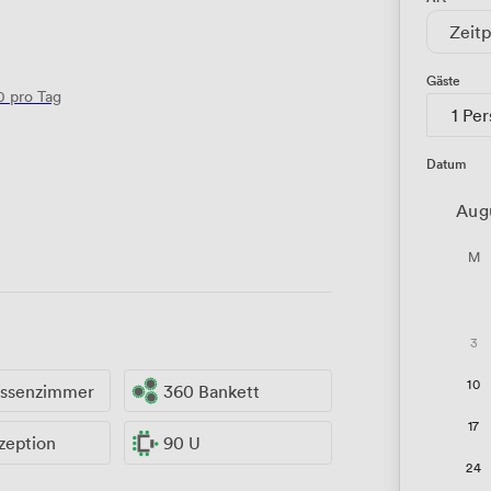
Zeitp
Gäste
0
pro Tag
1 Pe
Datum
Aug
M
3
10
assenzimmer
360 Bankett
17
zeption
90 U
24