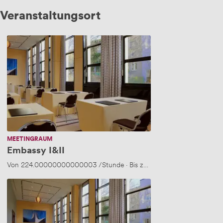
Veranstaltungsort
Embassy
I&II
MEETINGRAUM
Embassy I&II
30 Personen
Von
224.00000000000003
/Stunde
·
Bis zu 90 Personen
Experience
I&II;