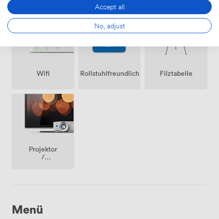
dem
Accept all
Grundstück
No, adjust
Wifi
Rollstuhlfreundlich
Filztabelle
Projektor
/
fernseher
/
bildschirm
Menü