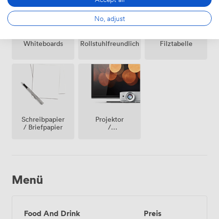
No, adjust
Whiteboards
Rollstuhlfreundlich
Filztabelle
Projektor
Schreibpapier
/
/ Briefpapier
fernseher
/
bildschirm
Menü
Food And Drink
Preis