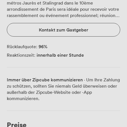
métros Jaurès et Stalingrad dans le 10ème
arrondissement de Paris sera idéale pour recevoir votre
rassemblement ou événement professionnel; réunion,
formation, masterclass, entretien, présentation,
workshop,...
Kontakt zum Gastgeber
96
%
Rücklaufquote:
innerhalb einer Stunde
Reaktionszeit:
Immer über Zipcube kommunizieren
· Um Ihre Zahlung
zu schützen, sollten Sie niemals Geld überweisen oder
außerhalb der Zipcube-Website oder -App
kommunizieren.
Preise