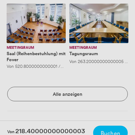
Saal
Tagungsraum
(Reihenbestuhlung)
mit
Foyer
MEETINGRAUM
MEETINGRAUM
Saal (Reihenbestuhlung) mit
Tagungsraum
Foyer
Von
263.20000000000005
/Stu
Von
520.8000000000001
/Stunde
·
Bis zu 200 Personen
Alle anzeigen
218.40000000000003
Von
Buchen