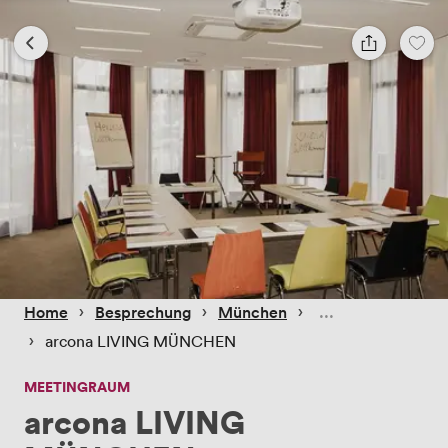
 › 
 › 
 › 
Home
Besprechung
München
 › 
arcona LIVING MÜNCHEN
MEETINGRAUM
arcona LIVING