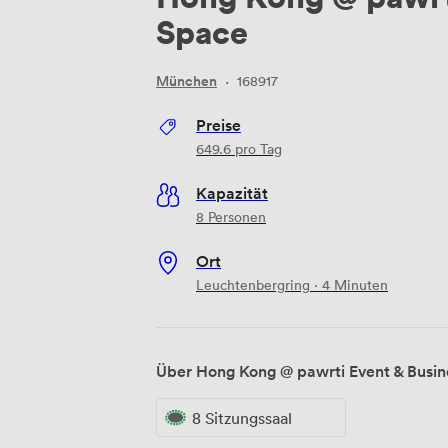
Space
München
·
168917
Preise
649.6
pro Tag
Kapazität
8 Personen
Ort
Leuchtenbergring · 4 Minuten
Über Hong Kong @ pawrti Event & Busi
8 Sitzungssaal