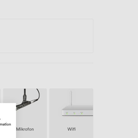
w
rmation
Mikrofon
Wifi