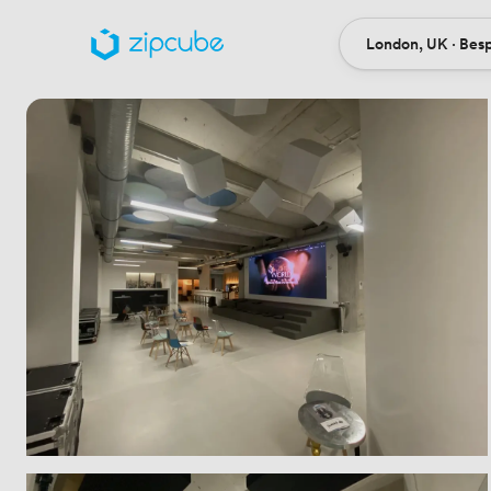
London, UK · Bes
Ort