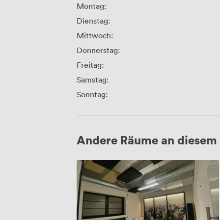
Montag:
Dienstag:
Mittwoch:
Donnerstag:
Freitag:
Samstag:
Sonntag:
Andere Räume an diesem 
New
York
@
pawrti
Event
&