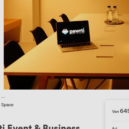
s Space
64
Von
i Event & Business
Art