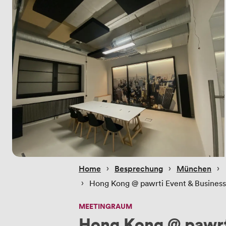
 › 
 › 
 › 
Home
Besprechung
München
 › 
Hong Kong @ pawrti Event & Busines
MEETINGRAUM
Hong Kong @ pawrt