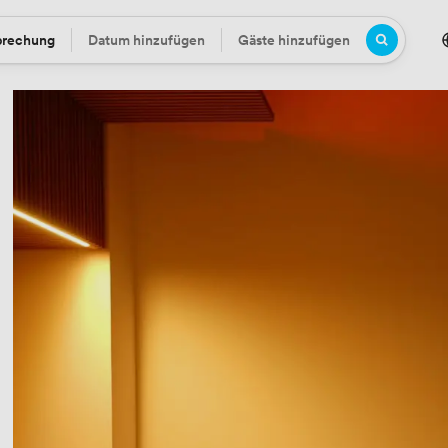
prechung
Datum hinzufügen
Gäste hinzufügen
Datum
Gäste