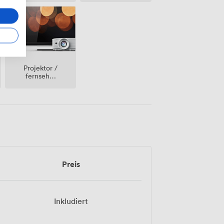
Projektor /
fernseher
/
bildschirm
Preis
Inkludiert