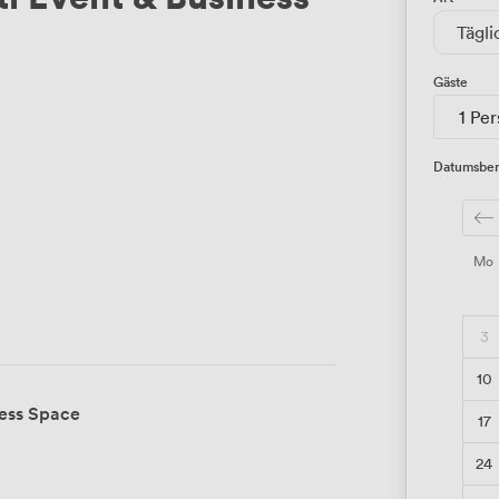
Tägli
Gäste
1 Pe
Datumsber
Mo
3
10
ness Space
17
24