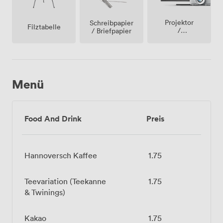
Projektor
Schreibpapier
Filztabelle
/
/ Briefpapier
fernseher
/
bildschirm
Menü
Food And Drink
Preis
Hannoversch Kaffee
1.75
Teevariation (Teekanne
1.75
& Twinings)
Kakao
1.75