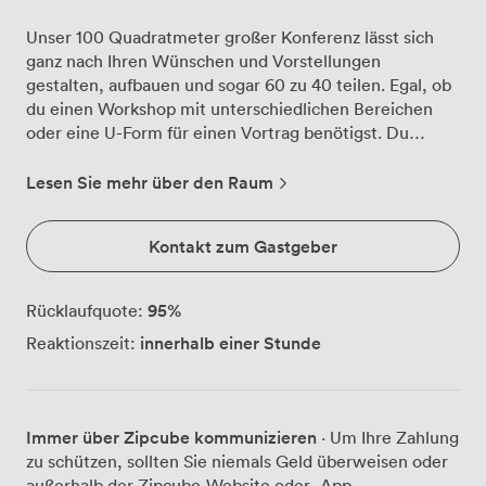
Unser 100 Quadratmeter großer Konferenz lässt sich
ganz nach Ihren Wünschen und Vorstellungen
gestalten, aufbauen und sogar 60 zu 40 teilen. Egal, ob
du einen Workshop mit unterschiedlichen Bereichen
oder eine U-Form für einen Vortrag benötigst. Du
entscheidest. Für das leibliche Wohl deiner Gäste
sorgen wir ebenfalls gerne. Von Limo über Wasser und
Lesen Sie mehr über den Raum
Kaffee bis hin zum individuellen Catering machen wir
alles möglich. Und wenn die Debatten mal hitzig
Kontakt zum Gastgeber
werden, könnt Ihr Dank der Klimaanlage einen kühlen
Kopf bewahren. Im Raum stehen 2 HD-Beamer mit
unterschiedlichen Ausrichtungen und ein Glasboard
95
%
Rücklaufquote:
kostenfrei zur Verfügung. Ihr könnt natürlich auch auf
innerhalb einer Stunde
Reaktionszeit:
unser weiteres technisches Equipment zurückgreifen.
Entweder ganz klassisch mit Papier-Flipchart und
Pinnwand oder hoch modern mit digitalen
Kollaborations Whiteboards und Flipcharts. Darüber
Immer über Zipcube kommunizieren
· Um Ihre Zahlung
hinaus bieten unsere High End Videokonferenzanlagen
zu schützen, sollten Sie niemals Geld überweisen oder
von Logitech die Möglichkeit die Veranstaltung als
außerhalb der Zipcube-Website oder -App