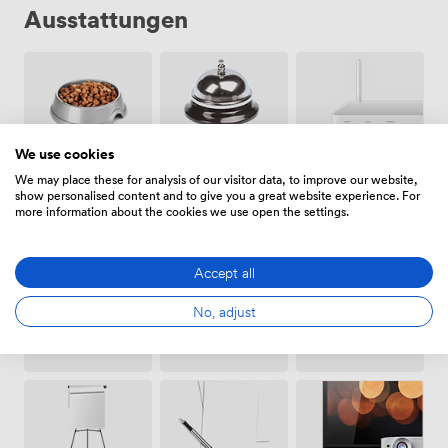
Ausstattungen
We use cookies
Haustiere
Wifi
Rezeption
We may place these for analysis of our visitor data, to improve our website,
erlaubt
show personalised content and to give you a great website experience. For
more information about the cookies we use open the settings.
Accept all
No, adjust
Whiteboards
Rollstuhlfreundlich
Videokonferenztelefon