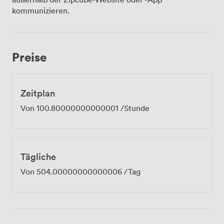
Hybridmeeting durchzuführen und so den
kommunizieren.
Teilnehmerkreis noch zu erweitern.
Preise
Zeitplan
Von
100.80000000000001
/Stunde
Tägliche
Von
504.00000000000006
/Tag