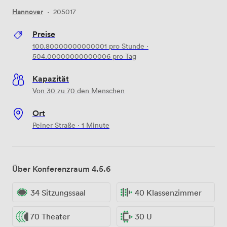
Hannover
·
205017
Preise
100.80000000000001
pro Stunde
·
504.00000000000006
pro Tag
Kapazität
Von 30 zu 70 den Menschen
Ort
Peiner Straße · 1 Minute
Über Konferenzraum 4.5.6
34 Sitzungssaal
40 Klassenzimmer
70 Theater
30 U