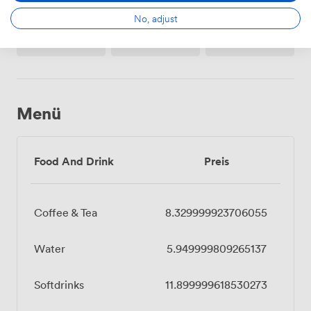
No, adjust
Projektor
Rollstuhlfreundlich
Filztabelle
/
fernseher
/
bildschirm
Menü
Food And Drink
Preis
Coffee & Tea
8.329999923706055
Water
5.949999809265137
Softdrinks
11.899999618530273