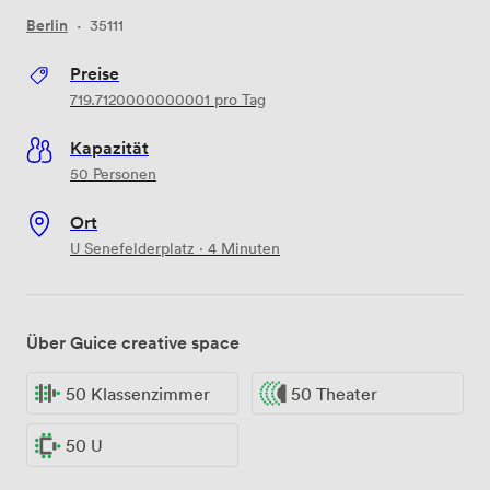
Berlin
·
35111
Preise
719.7120000000001
pro Tag
Kapazität
50 Personen
Ort
U Senefelderplatz · 4 Minuten
Über Guice creative space
50 Klassenzimmer
50 Theater
50 U