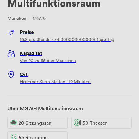
Multifunktionsraum
München
·
176779
Preise
16.8
pro Stunde
·
84.00000000000001
pro Tag
Kapazität
Von 20 zu 55 den Menschen
Ort
Haderner Stern Station · 12 Minuten
Über MGWH Multifunktionsraum
20 Sitzungssaal
30 Theater
55 Rezeption