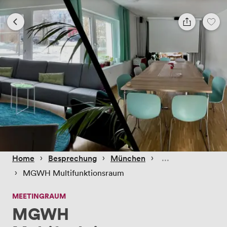
 › 
 › 
 › 
Home
Besprechung
München
 › 
MGWH Multifunktionsraum
MEETINGRAUM
MGWH