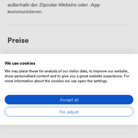
außerhalb der Zipcube-Website oder -App
kommunizieren.
Preise
Zeitplan
We use cookies
We may place these for analysis of our visitor data, to improve our website,
Von
16.8
/Stunde
show personalised content and to give you a great website experience. For
more information about the cookies we use open the settings.
Accept all
Tägliche
Von
84.00000000000001
/Tag
No, adjust