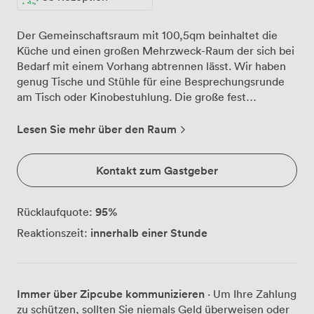
Der Gemeinschaftsraum mit 100,5qm beinhaltet die
Küche und einen großen Mehrzweck-Raum der sich bei
Bedarf mit einem Vorhang abtrennen lässt. Wir haben
genug Tische und Stühle für eine Besprechungsrunde
am Tisch oder Kinobestuhlung. Die große fest
installierte Leinwand mit Beamer ist dafür ideal.
Außerdem gibt es gemütliche Bereiche für
Lesen Sie mehr über den Raum
Gruppenbesprechungen und andere Aktivitäten in einer
kleineren Runde. Wir suchen regelmässige Mieter
Kontakt zum Gastgeber
tagsüber für den Gemeinschaftsraum des
MehrGenerationenWohnhauses (MGWH) in München
Hadern, siehe www.mgwh-muenchen.de
95
%
Rücklaufquote:
innerhalb einer Stunde
Reaktionszeit:
Immer über Zipcube kommunizieren
· Um Ihre Zahlung
zu schützen, sollten Sie niemals Geld überweisen oder