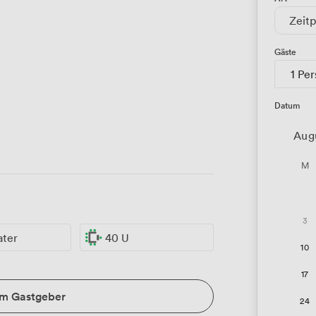
Zeitp
Gäste
1 Pe
Datum
Aug
M
3
ater
40 U
10
17
um Gastgeber
24