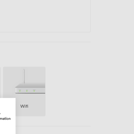
Wifi
w
rmation