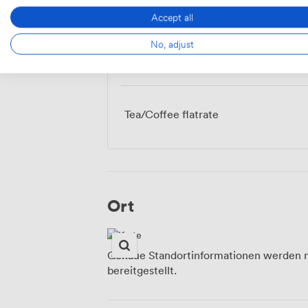
Menü
Accept all
No, adjust
Food And Drink
Tea/Coffee flatrate
Ort
Genaue Standortinformationen werden n
bereitgestellt.