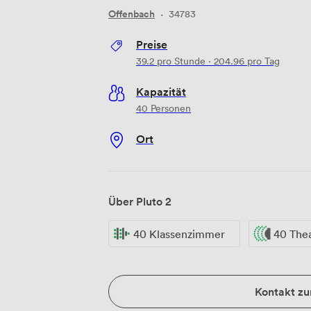
Offenbach
·
34783
Preise
39.2
pro Stunde
·
204.96
pro Tag
Kapazität
40 Personen
Ort
Über Pluto 2
40 Klassenzimmer
40 The
Kontakt z