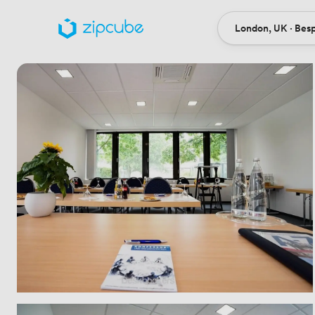
London, UK · Bes
Ort