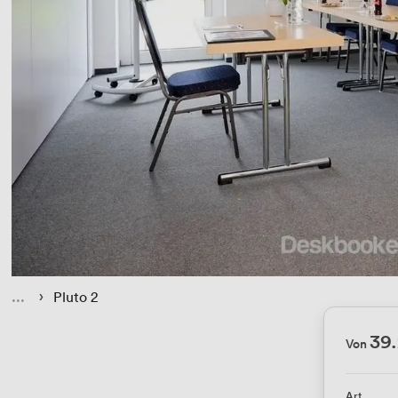
 
 › 
Pluto 2
39
Von
Art