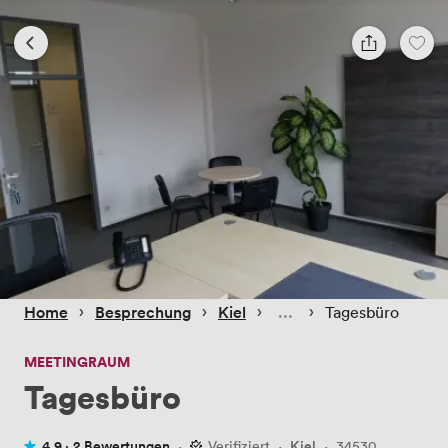
 › 
 › 
 › 
 › 
Home
Besprechung
Kiel
Tagesbüro
MEETINGRAUM
Tagesbüro
4.9 ·
2 Bewertungen
·
Verifiziert
·
Kiel
·
34530