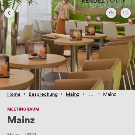
 › 
 › 
 › 
 › 
Home
Besprechung
Mainz
Mainz
MEETINGRAUM
Mainz
Mainz
·
16393