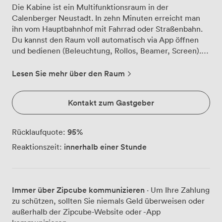
Die Kabine ist ein Multifunktionsraum in der
Calenberger Neustadt. In zehn Minuten erreicht man
ihn vom Hauptbahnhof mit Fahrrad oder Straßenbahn.
Du kannst den Raum voll automatisch via App öffnen
und bedienen (Beleuchtung, Rollos, Beamer, Screen).
Mit Whiteboards an den Wänden, Flipcharts und einer
flexiblen Raumaufteilung sind beste Voraussetzungen
Lesen Sie mehr über den Raum
gegeben für ein produktives Ausleben Eurer
Kreativität.- 52 m2 Meeting Raum mit anschließenden 2
Kontakt zum Gastgeber
Toiletten, Umkleide und Regendusche- WLAN (LAN
Kabel auf Anfrage)- bis zu 30 Teilnehmer stehend (für
Vernissage o.ä.)- bis zu 20 Teilnehmer sitzend (für
95
%
Rücklaufquote:
Vortrag o.ä.)- bis zu 15 Teilnehmer an Tischen (für
innerhalb einer Stunde
Reaktionszeit:
Workshop o.ä.)- bis zu 6 Teilnehmer an Tischen mit
Abstand- CO2 Messgeräte, 2 aktive Luftfilter und eine
eingebaute Ventilation mit Wärmetauschung-
Kaffeeküche mit Getränke Kühlschrank, Geschirr,
Immer über Zipcube kommunizieren
· Um Ihre Zahlung
Moccamaster Kaffeemaschine, Spüle,
zu schützen, sollten Sie niemals Geld überweisen oder
Geschirrspülmaschine und Wasserkocher- Der 4,5 m
außerhalb der Zipcube-Website oder -App
hohe Raum mit restauriertem Stuck befindet sich in