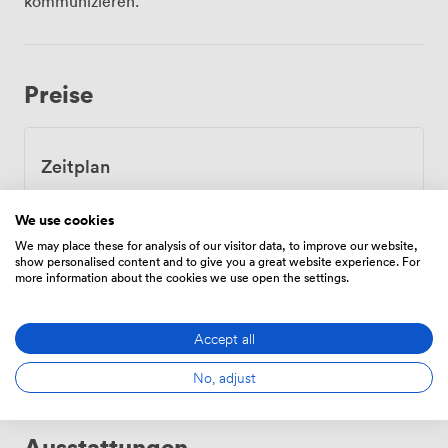
kommunizieren.
einem Altbau (von 1905) mit preisgekrönter,
denkmalgeschützter Fassade- Der Raum vereint
Geschichte mit modernster, eleganter technischer
Ausstattung und intelligenter Home Automation
Preise
Zeitplan
Von
97.44000000000001
/Stunde
We use cookies
We may place these for analysis of our visitor data, to improve our website,
show personalised content and to give you a great website experience. For
more information about the cookies we use open the settings.
Tägliche
Von
560
/Tag
Accept all
No, adjust
Ausstattungen