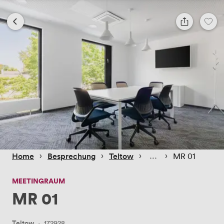
 › 
 › 
 › 
 › 
Home
Besprechung
Teltow
MR 01
MEETINGRAUM
MR 01
Teltow
·
172928