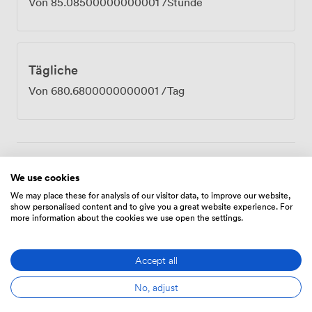
Von
85.08500000000001
/Stunde
Tägliche
Von
680.6800000000001
/Tag
Ausstattungen
We use cookies
We may place these for analysis of our visitor data, to improve our website,
show personalised content and to give you a great website experience. For
more information about the cookies we use open the settings.
Accept all
Freiflächen
Wifi
Filztabelle
No, adjust
(gemeinsam)