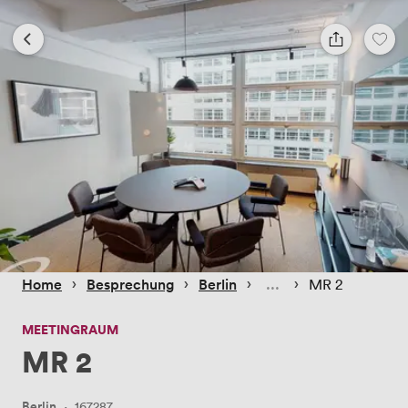
 › 
 › 
 › 
 › 
Home
Besprechung
Berlin
MR 2
MEETINGRAUM
MR 2
Berlin
·
167287