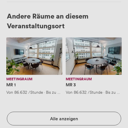
Andere Räume an diesem
Veranstaltungsort
MR
MR
1
3
MEETINGRAUM
MEETINGRAUM
MR 1
MR 3
Von
86.632
/Stunde
·
Bis zu 6 Personen
Von
86.632
/Stunde
·
Bis zu 6 Per
Alle anzeigen