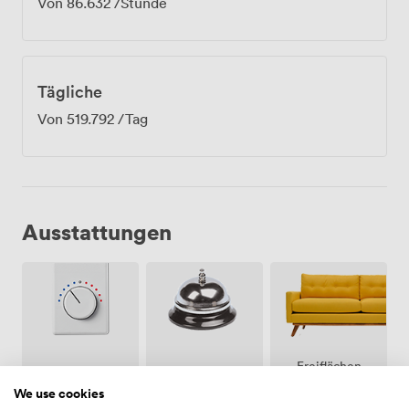
Von
86.632
/Stunde
Tägliche
Von
519.792
/Tag
Ausstattungen
Freiflächen
Klimatisierung
Rezeption
(gemeinsam)
We use cookies