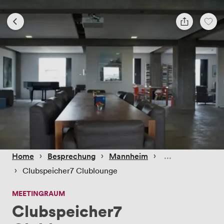
 › 
 › 
 › 
Home
Besprechung
Mannheim
 › 
Clubspeicher7 Clublounge
MEETINGRAUM
Clubspeicher7