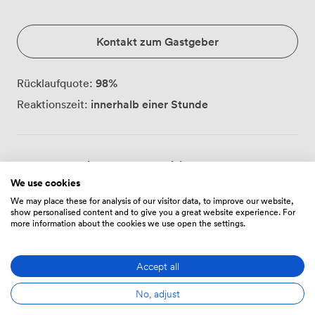
Kontakt zum Gastgeber
98
%
Rücklaufquote:
innerhalb einer Stunde
Reaktionszeit:
Immer über Zipcube kommunizieren
· Um Ihre Zahlung
zu schützen, sollten Sie niemals Geld überweisen oder
We use cookies
außerhalb der Zipcube-Website oder -App
We may place these for analysis of our visitor data, to improve our website,
kommunizieren.
show personalised content and to give you a great website experience. For
more information about the cookies we use open the settings.
Accept all
Preise
No, adjust