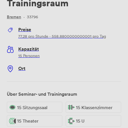
Trainingsraum
Bremen
·
33796
Preise
77.28
pro Stunde
·
558.8800000000001
pro Tag
Kapazität
15 Personen
Ort
Über Seminar- und Trainingsraum
15 Sitzungssaal
15 Klassenzimmer
15 Theater
15 U