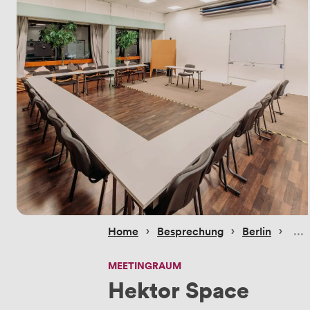
 › 
 › 
 › 
Home
Besprechung
Berlin
MEETINGRAUM
Hektor Space