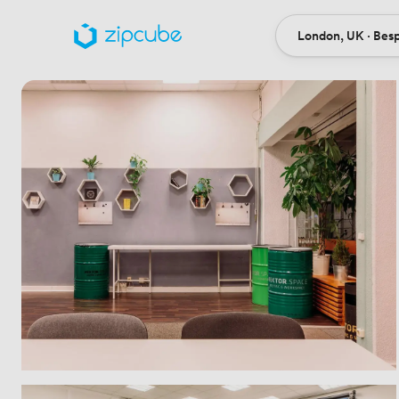
London, UK · Bes
Ort