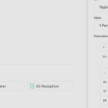
Tägli
Gäste
1 Pe
Datumsber
Mo
3
10
ater
50 Rezeption
17
24