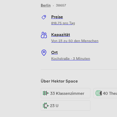
Berlin
·
38657
Preise
818.75
pro Tag
Kapazität
Von 23 zu 50 den Menschen
Ort
Kochstraße · 3 Minuten
Über Hektor Space
33 Klassenzimmer
40 The
23 U