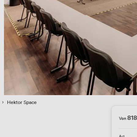
 › 
Hektor Space
818
Von
Art