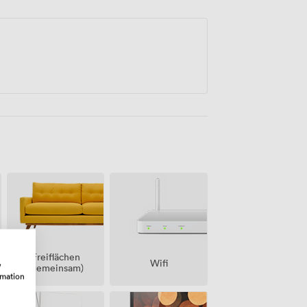
Freiflächen
Wifi
w
(gemeinsam)
rmation