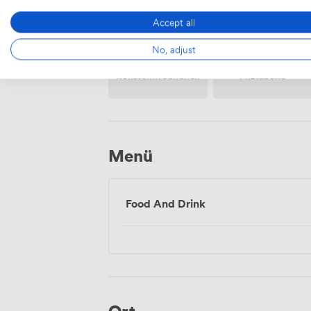
Accept all
No, adjust
Rollstuhlfreundlich
Filztabelle
Menü
Food And Drink
Ort