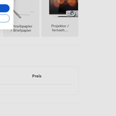
Projektor /
Schreibpapier
fernseher
/ Briefpapier
/
bildschirm
Preis