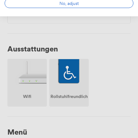
Tägliche
No, adjust
Von
2800.0000000000005
/Tag
Ausstattungen
Wifi
Rollstuhlfreundlich
Menü