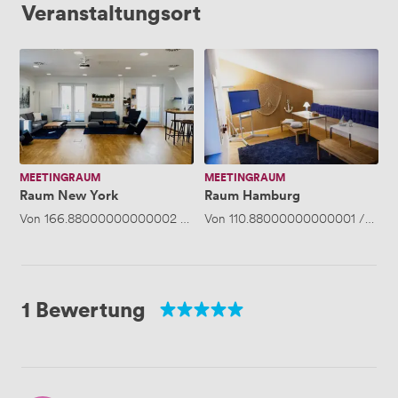
Veranstaltungsort
Raum
Raum
New
Hamburg
York
MEETINGRAUM
MEETINGRAUM
Raum New York
Raum Hamburg
Von
166.88000000000002
/Stunde
Von
·
110.88000000000001
Bis zu 15 Personen
/Stund
1 Bewertung