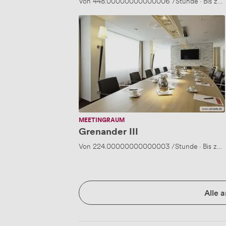
Von
448.00000000000006
/Stunde
·
Bis zu
Grenander
III
MEETINGRAUM
Grenander III
Von
224.00000000000003
/Stunde
·
Bis zu
Alle 