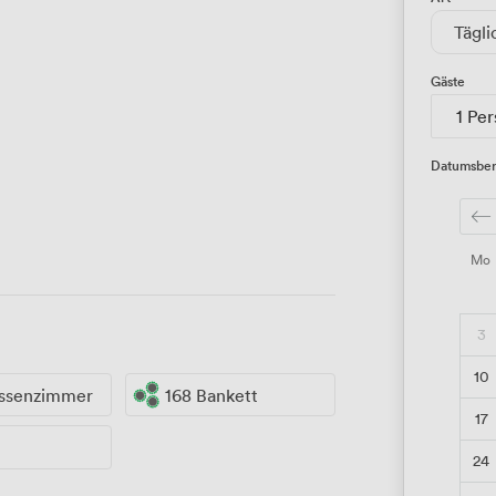
Tägli
Gäste
1 Pe
Datumsber
Mo
3
10
assenzimmer
168 Bankett
17
24