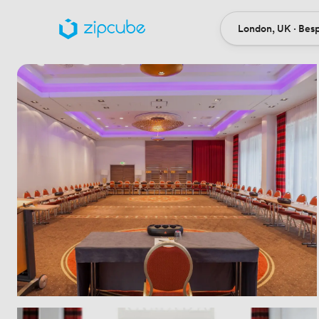
London, UK · Bes
Ort