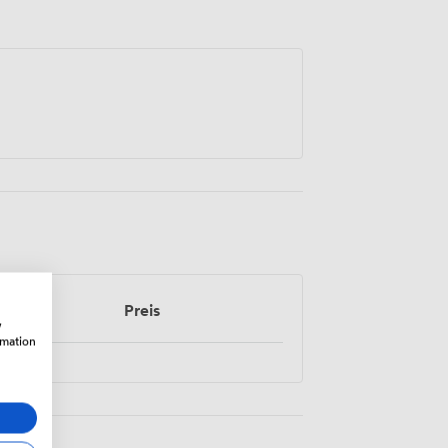
Preis
w
rmation