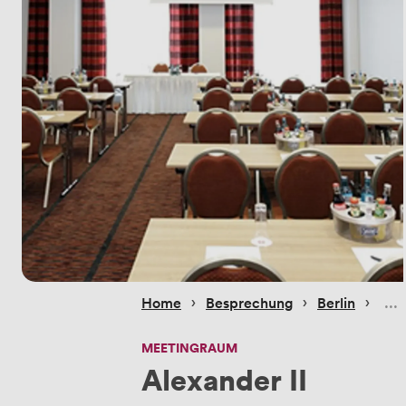
 › 
 › 
 › 
Home
Besprechung
Berlin
MEETINGRAUM
Alexander II