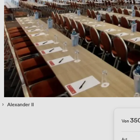
 › 
Alexander II
35
Von
Art