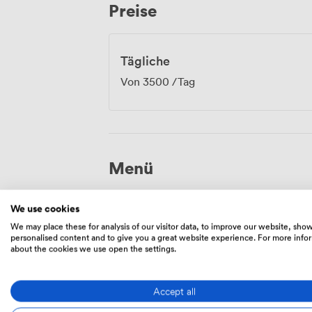
Preise
Tägliche
Von
3500
/Tag
Menü
We use cookies
Food And Drink
We may place these for analysis of our visitor data, to improve our website, sho
personalised content and to give you a great website experience. For more info
about the cookies we use open the settings.
Accept all