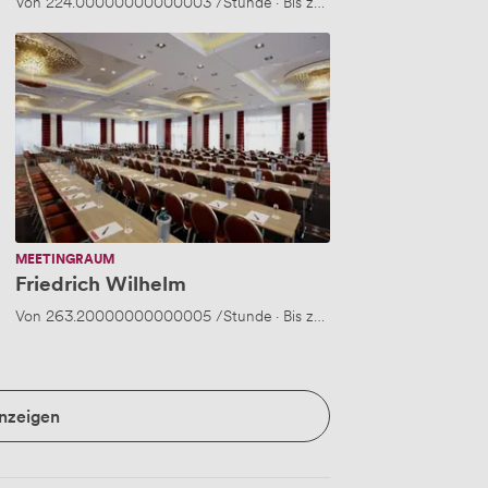
 210 Personen
Von
224.00000000000003
/Stunde
·
Bis zu 90 Personen
Friedrich
Wilhelm
MEETINGRAUM
Friedrich Wilhelm
 90 Personen
Von
263.20000000000005
/Stunde
·
Bis zu 110 Personen
anzeigen