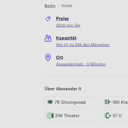
Berlin
·
15069
Preise
3500
pro Tag
Kapazität
Von 57 zu 336 den Menschen
Ort
Alexanderplatz · 5 Minuten
Über Alexander II
78 Sitzungssaal
180 Kl
336 Theater
57 U