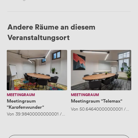
Andere Räume an diesem
Veranstaltungsort
Meetingraum
Meetingraum
"Karpfenwunder"
"Telemax"
MEETINGRAUM
MEETINGRAUM
Meetingraum
Meetingraum "Telemax"
"Karpfenwunder"
Von
50.64640000000001
/Stund
Von
39.98400000000001
/Stunde
·
Bis zu 6 Personen