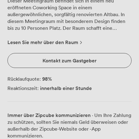
Dieser Meetingraum befindet sich in einem neu
eröffneten Coworking Space in einem
außergewöhnlichen, sorgfältig renovierten Altbau. In
diesem Meetingraum mit besonderem Design finden
bis zu 10 Personen Platz. Der Raum schafft eine
angenehme Atmosphäre, sodass produktive und
professionelle Meetings abgehalten werden können.
Lesen Sie mehr über den Raum
Die Ausstattung (TV mit Airserver, Whiteboard und
Flipchart) ist im Preis mit inbegriffen. Alle
Kontakt zum Gastgeber
Gemeinschaftsräume und Küchen des Coworking
Spaces können auch von den Nutzern des
Meetingraums genutzt werden. Ein freundlicher Space
98
%
Rücklaufquote:
Manager hilft bei Fragen oder Problemen, sodass Sie
innerhalb einer Stunde
Reaktionszeit:
das Beste aus Ihren Meetings herausholen können.
Immer über Zipcube kommunizieren
· Um Ihre Zahlung
zu schützen, sollten Sie niemals Geld überweisen oder
außerhalb der Zipcube-Website oder -App
kommunizieren.