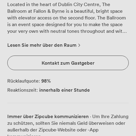
Located in the heart of Dublin City Centre, The
Ballroom at Fallon & Byrne is a beautiful, bright space
with elevator access on the second floor. The Ballroom
is an event space designed for you to make the space
your very own with neutral tones throughout and with
natural light flooding the room from both sides. From
Corporate Events, meetings, presentations and private
Lesen Sie mehr über den Raum
dinners to product launches and parties of all kinds and
themes, our versatile venue is perfect for your next big
Kontakt zum Gastgeber
gathering. Meet our highly experienced events team
who are always on hand to recommend everything to
best suit your needs. From the configuration of the
98
%
Rücklaufquote:
room to entertainment recommendations, or your
innerhalb einer Stunde
Reaktionszeit:
preferred menu options, we are here to ensure your
event is as seamless as possible..
Immer über Zipcube kommunizieren
· Um Ihre Zahlung
zu schützen, sollten Sie niemals Geld überweisen oder
außerhalb der Zipcube-Website oder -App