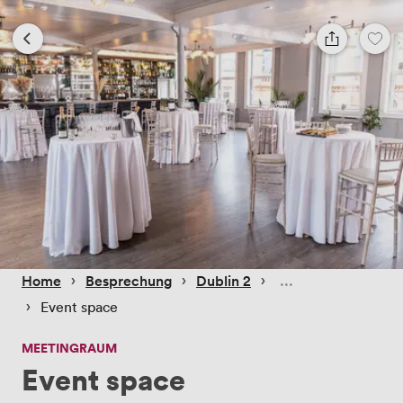
 › 
 › 
 › 
Home
Besprechung
Dublin 2
 › 
Event space
MEETINGRAUM
Event space