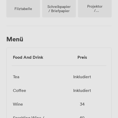
Projektor
Schreibpapier
Filztabelle
/
/ Briefpapier
fernseher
/
bildschirm
Menü
Food And Drink
Preis
Tea
Inkludiert
Coffee
Inkludiert
Wine
34
Sparkling Wine /
40