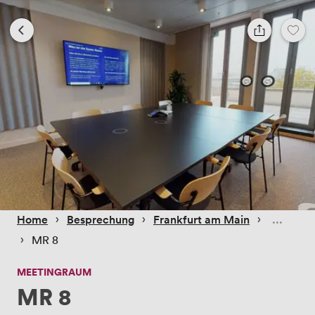
 › 
 › 
 › 
Home
Besprechung
Frankfurt am Main
 › 
MR 8
MEETINGRAUM
MR 8