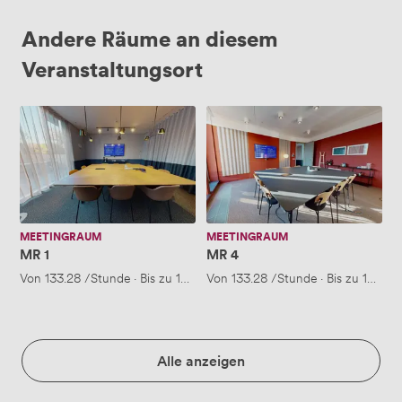
Andere Räume an diesem
Veranstaltungsort
MR
MR
1
4
MEETINGRAUM
MEETINGRAUM
MR 1
MR 4
Von
133.28
/Stunde
·
Bis zu 10 Personen
Von
133.28
/Stunde
·
Bis zu 10 Per
Alle anzeigen