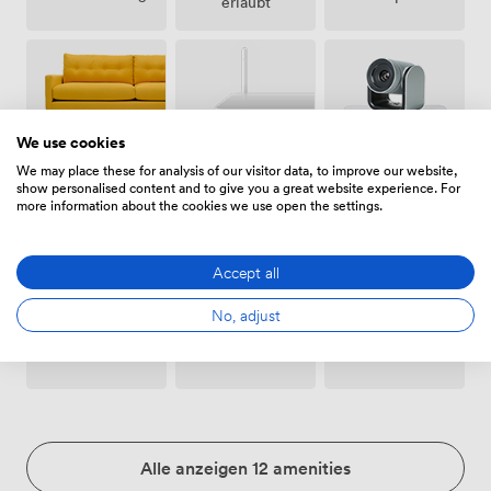
erlaubt
We use cookies
Freiflächen
We may place these for analysis of our visitor data, to improve our website,
Wifi
Videokonferenztelefon
(gemeinsam)
show personalised content and to give you a great website experience. For
more information about the cookies we use open the settings.
Accept all
No, adjust
Whiteboards
Konferenztelefon
Rollstuhlfreundlich
Alle anzeigen 12 amenities