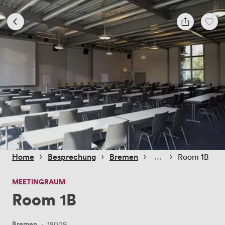
 › 
 › 
 › 
 › 
Home
Besprechung
Bremen
Room 1B
MEETINGRAUM
Room 1B
Bremen
·
18009