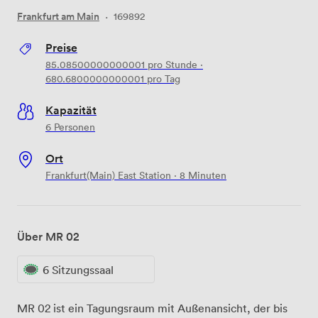
Frankfurt am Main
·
169892
Preise
85.08500000000001
pro Stunde
·
680.6800000000001
pro Tag
Kapazität
6 Personen
Ort
Frankfurt(Main) East Station · 8 Minuten
Über MR 02
6 Sitzungssaal
MR 02 ist ein Tagungsraum mit Außenansicht, der bis