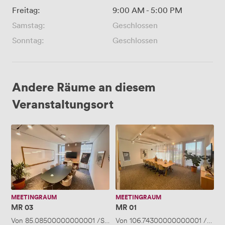
Freitag:
9:00 AM
-
5:00 PM
Samstag:
Geschlossen
Sonntag:
Geschlossen
Andere Räume an diesem
Veranstaltungsort
MR
MR
03
01
MEETINGRAUM
MEETINGRAUM
MR 03
MR 01
Von
85.08500000000001
/Stunde
Von
·
Bis zu 6 Personen
106.74300000000001
/Stun