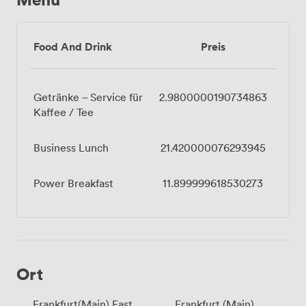
Food And Drink
Preis
Getränke – Service für
2.9800000190734863
Kaffee / Tee
Business Lunch
21.420000076293945
Power Breakfast
11.899999618530273
Ort
Frankfurt(Main) East
Frankfurt (Main)