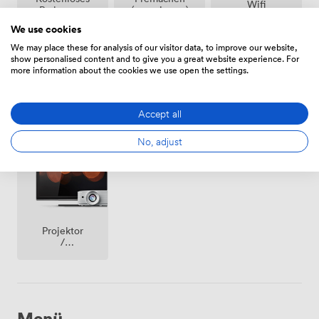
Wifi
(gemeinsam)
Parken auf
dem
We use cookies
Grundstück
We may place these for analysis of our visitor data, to improve our website,
show personalised content and to give you a great website experience. For
more information about the cookies we use open the settings.
Accept all
Whiteboards
Rollstuhlfreundlich
Filztabelle
No, adjust
Projektor
/
fernseher
/
bildschirm
Menü