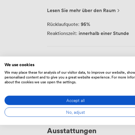
der hauseigenen Werkstatt. Während im 
können wir nebenan sofort mit der Ums
Lesen Sie mehr über den Raum
Meetingtische, Wandverkleidungen oder S
an. Diese räumliche Nähe bedeutet für 
95
%
Rücklaufquote:
reibungslosen Austausch zwischen Planung u
innerhalb einer Stunde
Reaktionszeit:
Räumlichkeiten nutzen wir nicht nur für 
Meetings und Produktpräsentationen öff
Atmosphäre zwischen Designstudio und W
Rahmen für kreative Veranstaltungen. Te
Immer über Zipcube kommunizieren
· U
greifbare Raumlösungen werden. Unser Portfolio reicht von kreativen
We use cookies
niemals Geld überweisen oder außerhalb
Bürokonzepten über Gastronomieflächen 
We may place these for analysis of our visitor data, to improve our website, sho
kommunizieren.
jedem Projekt stehen Identifikation und
personalised content and to give you a great website experience. For more info
about the cookies we use open the settings.
Gestaltung. Vom ersten Entwurf bis zur 
gesamten Prozess – immer mit dem Ziel,
Menschen und Marken authentisch entfalten können. Di
Preise
Accept all
kreativem Arbeitsumfeld und praktisch
Location zu einem besonderen Ort für al
No, adjust
suchen.
Ausstattungen