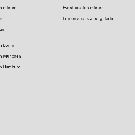
m mieten
Eventlocation mieten
me
Firmenveranstaltung Berlin
aum
 Berlin
m München
m Hamburg