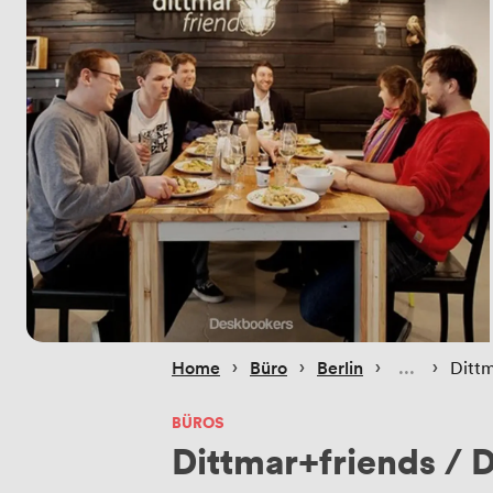
 › 
 › 
 › 
 › 
Home
Büro
Berlin
Dittm
BÜROS
Dittmar+friends / 