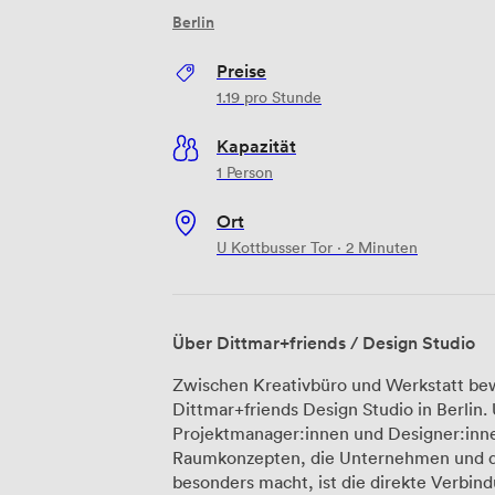
Berlin
Preise
1.19
pro Stunde
Kapazität
1 Person
Ort
U Kottbusser Tor · 2 Minuten
Über Dittmar+friends / Design Studio
Zwischen Kreativbüro und Werkstatt bew
Dittmar+friends Design Studio in Berlin.
Projektmanager:innen und Designer:innen
Raumkonzepten, die Unternehmen und deren
besonders macht, ist die direkte Verbi