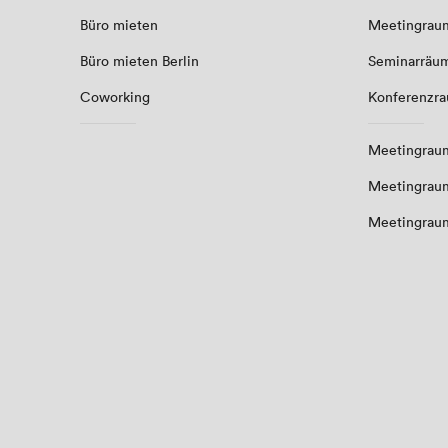
Büro mieten
Meetingrau
Büro mieten Berlin
Seminarräu
Coworking
Konferenzr
Meetingraum
Meetingrau
Meetingrau