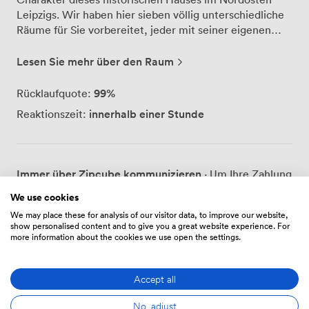
Leipzigs. Wir haben hier sieben völlig unterschiedliche
Räume für Sie vorbereitet, jeder mit seiner eigenen
Geschichte und Atmosphäre. Unser historischer Saal im
Erdgeschoss fasst bis zu 45 Personen und bewahrt noch
Lesen Sie mehr über den Raum
die originalen Stuckdecken von 1895. Für kleinere
Besprechungen nutzen unsere Gäste besonders gern
99
%
Rücklaufquote:
das Kaminzimmer – hier finden bis zu 10 Personen
innerhalb einer Stunde
Reaktionszeit:
Platz, und an kühlen Tagen sorgt der alte Kamin für eine
besondere Arbeitsatmosphäre. Die weiteren
Konferenzräume bieten jeweils Raum für bis zu 20
Personen, sodass wir insgesamt Veranstaltungen mit
Immer über Zipcube kommunizieren
· Um Ihre Zahlung
bis zu 60 Teilnehmern ausrichten können. Für Ihre
zu schützen, sollten Sie niemals Geld überweisen oder
Präsentationen stellen wir Beamer, Flipcharts und
We use cookies
außerhalb der Zipcube-Website oder -App
Whiteboards bereit, und natürlich funktioniert das
We may place these for analysis of our visitor data, to improve our website,
kommunizieren.
show personalised content and to give you a great website experience. For
WLAN in allen Räumen zuverlässig. Wenn Sie
more information about the cookies we use open the settings.
zwischendurch frische Luft brauchen, öffnen wir gern
die Terrassentüren zu unserem 250 Quadratmeter
großen Garten – viele Teams nutzen die Rasenfläche für
Accept all
Preise
kreative Pausen oder verlegen bei schönem Wetter ihre
Kaffeepause nach draußen. Was das leibliche Wohl
No, adjust