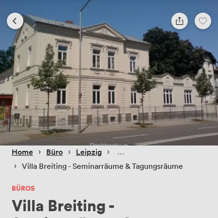
 › 
 › 
 › 
Home
Büro
Leipzig
 › 
Villa Breiting - Seminarräume & Tagungsräume
BÜROS
Villa Breiting -