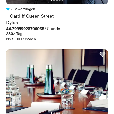
2 Bewertungen
2 Bewertungen
 · 
Cardiff Queen Street
Dylan
Preis
44.79999923706055
/ Stunde
Preis
280
/ Tag
Bis zu 10 Personen