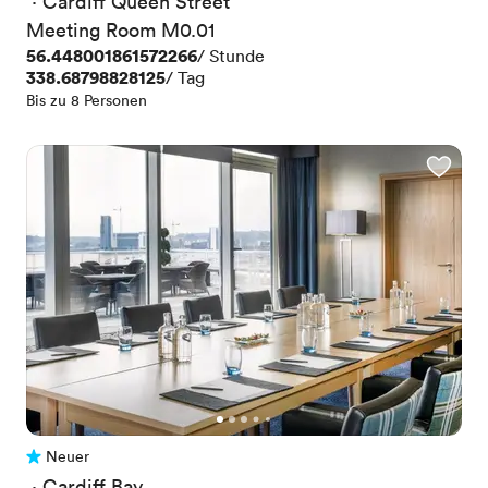
 · 
Cardiff Queen Street
Meeting Room M0.01
Preis
56.448001861572266
/ Stunde
Preis
338.68798828125
/ Tag
Bis zu 8 Personen
Neuer
Noch keine Bewertungen
 · 
Cardiff Bay