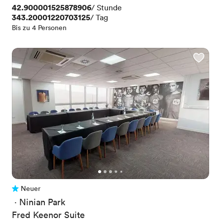
Preis
42.900001525878906
/ Stunde
Preis
343.20001220703125
/ Tag
Bis zu 4 Personen
Neuer
Noch keine Bewertungen
 · 
Ninian Park
Fred Keenor Suite