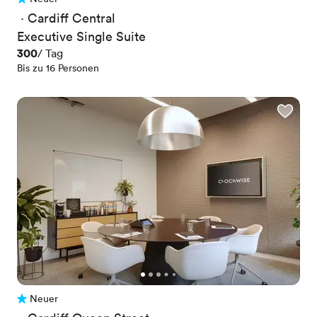
Noch keine Bewertungen
 · 
Cardiff Central
Executive Single Suite
Preis
300
/ Tag
Bis zu 16 Personen
Neuer
Noch keine Bewertungen