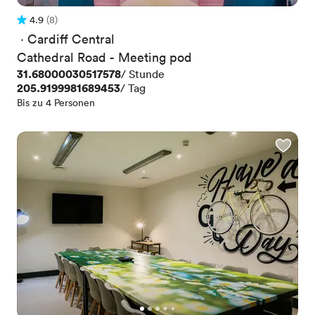
4.9
(8)
Bewertung 4.9 von 5
8 Bewertungen
 · 
Cardiff Central
Cathedral Road - Meeting pod
Preis
31.68000030517578
/ Stunde
Preis
205.9199981689453
/ Tag
Bis zu 4 Personen