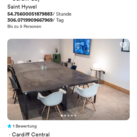
Saint Hywel
Preis
54.75600051879883
/ Stunde
Preis
306.0719909667969
/ Tag
Bis zu 5 Personen
1 Bewertung
1 Bewertung
 · 
Cardiff Central