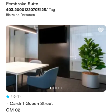
Pembroke Suite
Preis
403.20001220703125
/ Tag
Bis zu 15 Personen
4.9
(3)
Bewertung 4.9 von 5
3 Bewertungen
 · 
Cardiff Queen Street
CM 02