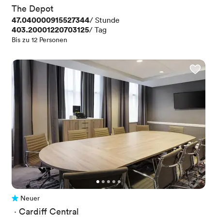
The Depot
Preis
47.040000915527344
/ Stunde
Preis
403.20001220703125
/ Tag
Bis zu 12 Personen
Neuer
Noch keine Bewertungen
 · 
Cardiff Central