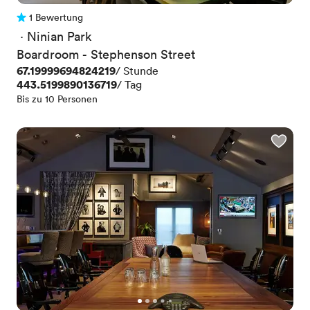
1 Bewertung
1 Bewertung
 · 
Ninian Park
Boardroom - Stephenson Street
Preis
67.19999694824219
/ Stunde
Preis
443.5199890136719
/ Tag
Bis zu 10 Personen