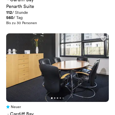
Penarth Suite
Preis
112
/ Stunde
Preis
560
/ Tag
Bis zu 30 Personen
Neuer
Noch keine Bewertungen
 · 
Cardiff Bay