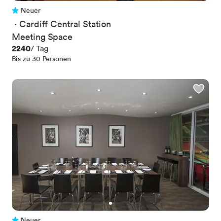
Neuer
Noch keine Bewertungen
 · 
Cardiff Central Station
Meeting Space
Preis
2240
/ Tag
Bis zu 30 Personen
Neuer