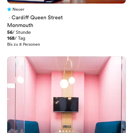
Neuer
Noch keine Bewertungen
 · 
Cardiff Queen Street
Monmouth
Preis
56
/ Stunde
Preis
168
/ Tag
Bis zu 8 Personen