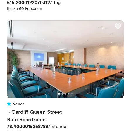
Preis
515.2000122070312
/ Tag
Bis zu 60 Personen
Neuer
Noch keine Bewertungen
 · 
Cardiff Queen Street
Bute Boardroom
Preis
78.4000015258789
/ Stunde