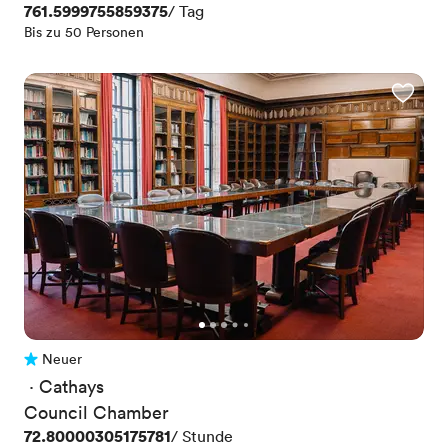
Preis
761.5999755859375
/ Tag
Bis zu 50 Personen
Neuer
Noch keine Bewertungen
 · 
Cathays
Council Chamber
Preis
72.80000305175781
/ Stunde