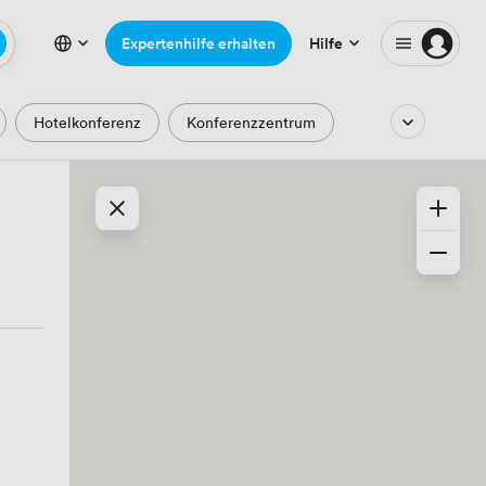
Expertenhilfe erhalten
Hilfe
Hotelkonferenz
Konferenzzentrum
Auditorium
Hörsaal
Hackathon
ser
Park- und Gartenblick
ische Epoche
Minimalistisch
Kreativ