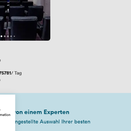
rtungen
e
75781
/ Tag
n
w
wahl von einem Experten
rmation
sammengestellte Auswahl Ihrer besten
b)