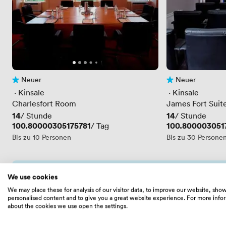
Neuer
Neuer
Noch keine Bewertungen
Noch keine Bewe
 · 
Kinsale
 · 
Kinsale
Charlesfort Room
James Fort Suit
Preis
14
Preis
14
/ Stunde
/ Stunde
Preis
100.80000305175781
Preis
100.800003051
/ Tag
Bis zu 10 Personen
Bis zu 30 Persone
Scrollen überspringen
We use cookies
We may place these for analysis of our visitor data, to improve our website, sho
Erhalten Sie eine maßgeschneiderte Aus
personalised content and to give you a great website experience. For more info
about the cookies we use open the settings.
Wir senden Ihnen eine kostenlose, fachkundig zu
Übereinstimmungen auf dem Markt (und außerhal