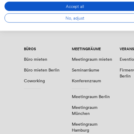
Accept all
Erhalten Sie Ihre Shortlist
No, adjust
BÜROS
MEETINGRÄUME
VERANS
Büro mieten
Meetingraum mieten
Eventlo
Büro mieten Berlin
Seminarräume
Firmen
Berlin
Coworking
Konferenzraum
Meetingraum Berlin
Meetingraum
München
Meetingraum
Hamburg