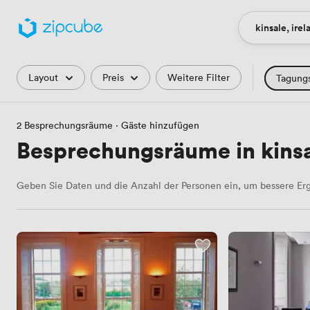
kinsale, ire
Ort
Filter
Layout
Preis
Weitere Filter
Tagung
Schulungs
2 Besprechungsräume
·
Gäste hinzufügen
Podcast-Stu
Besprechungsräume in kinsal
Landschafts
Geben Sie Daten und die Anzahl der Personen ein, um bessere Erg
Industriell