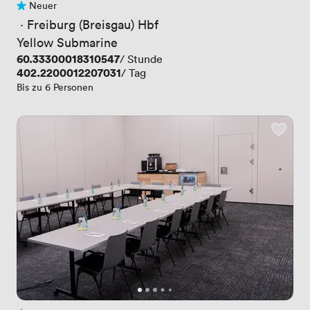
Neuer
Noch keine Bewertungen
 · 
Freiburg (Breisgau) Hbf
Yellow Submarine
Preis
60.33300018310547
/ Stunde
Preis
402.2200012207031
/ Tag
Bis zu 6 Personen