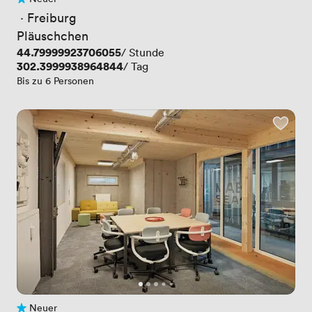
Noch keine Bewertungen
 · 
Freiburg
Pläuschchen
Preis
44.79999923706055
/ Stunde
Preis
302.3999938964844
/ Tag
Bis zu 6 Personen
Neuer