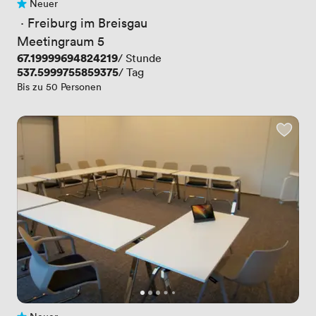
Neuer
Noch keine Bewertungen
 · 
Freiburg im Breisgau
Meetingraum 5
Preis
67.19999694824219
/ Stunde
Preis
537.5999755859375
/ Tag
Bis zu 50 Personen