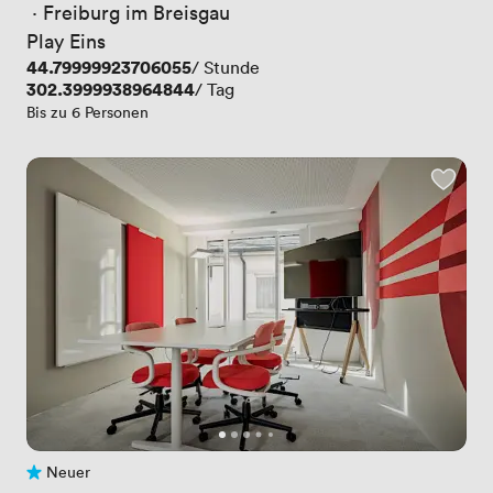
 · 
Freiburg im Breisgau
Play Eins
Preis
44.79999923706055
/ Stunde
Preis
302.3999938964844
/ Tag
Bis zu 6 Personen
Neuer
Noch keine Bewertungen