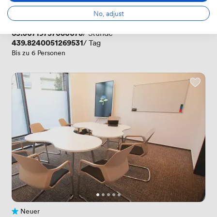
 · 
Freiburg (Breisgau) Hbf
No, adjust
Green Lantern
Preis
65.30719757080078
/ Stunde
Preis
439.8240051269531
/ Tag
Bis zu 6 Personen
Neuer
Noch keine Bewertungen