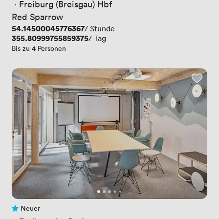
 · 
Freiburg (Breisgau) Hbf
Red Sparrow
Preis
54.14500045776367
/ Stunde
Preis
355.80999755859375
/ Tag
Bis zu 4 Personen
Neuer
Noch keine Bewertungen