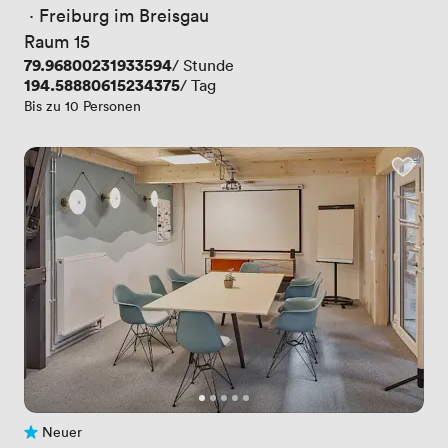
 · 
Freiburg im Breisgau
Raum 15
Preis
79.96800231933594
/ Stunde
Preis
194.58880615234375
/ Tag
Bis zu 10 Personen
Neuer
Noch keine Bewertungen