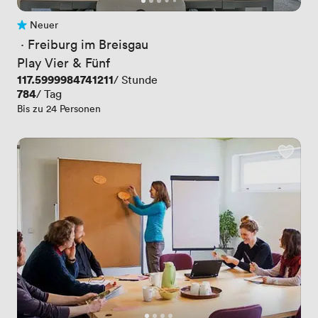
Neuer
Noch keine Bewertungen
 · 
Freiburg im Breisgau
Play Vier & Fünf
Preis
117.5999984741211
/ Stunde
Preis
784
/ Tag
Bis zu 24 Personen