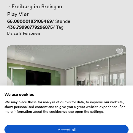
Noch keine Bewertungen
 · 
Freiburg im Breisgau
Play Vier
Preis
66.08000183105469
/ Stunde
Preis
436.79998779296875
/ Tag
Bis zu 8 Personen
We use cookies
We may place these for analysis of our visitor data, to improve our website,
show personalised content and to give you a great website experience. For
more information about the cookies we use open the settings.
Accept all
Neuer
Noch keine Bewertungen