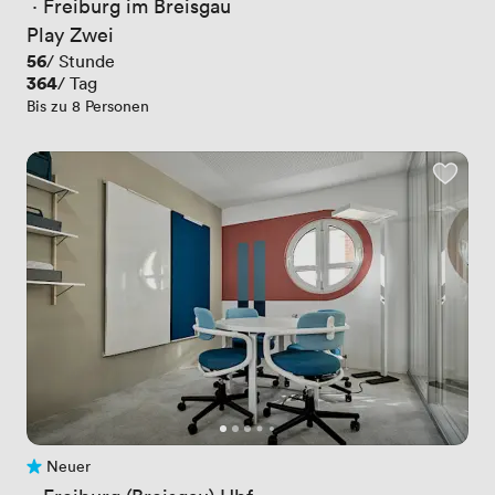
 · 
Freiburg im Breisgau
Play Zwei
Preis
56
/ Stunde
Preis
364
/ Tag
Bis zu 8 Personen
Neuer
Noch keine Bewertungen