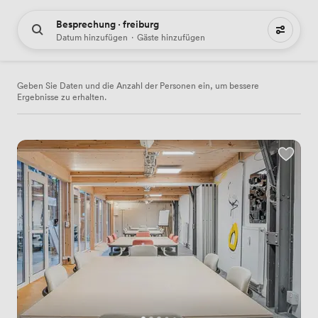
Besprechung · freiburg
19 Treffpunkte mieten
Datum hinzufügen
·
Gäste hinzufügen
Geben Sie Daten und die Anzahl der Personen ein, um bessere
Ergebnisse zu erhalten.