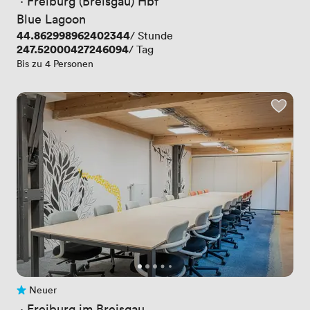
 · 
Freiburg (Breisgau) Hbf
Blue Lagoon
Preis
44.862998962402344
/ Stunde
Preis
247.52000427246094
/ Tag
Bis zu 4 Personen
Neuer
Noch keine Bewertungen
 · 
Freiburg im Breisgau