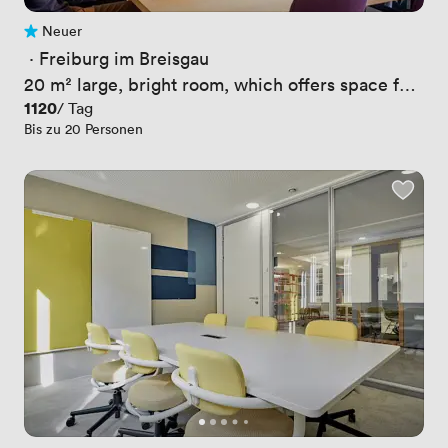
Neuer
Noch keine Bewertungen
 · 
Freiburg im Breisgau
20 m² large, bright room, which offers space for
up to 15 people
Preis
1120
/ Tag
Bis zu 20 Personen