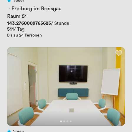
Neuer
Noch keine Bewertungen
 · 
Freiburg im Breisgau
Raum 51
Preis
143.2760009765625
/ Stunde
Preis
511
/ Tag
Bis zu 24 Personen
Neuer