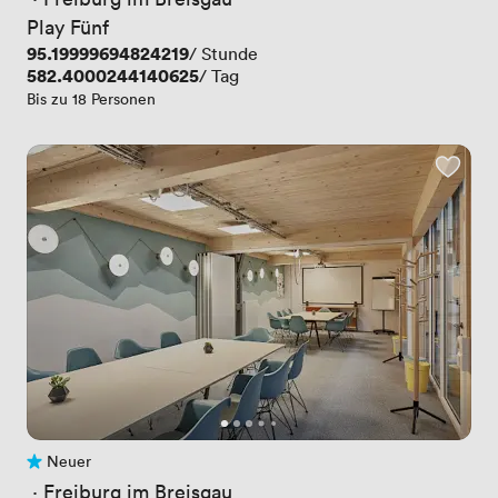
Play Fünf
Preis
95.19999694824219
/ Stunde
Preis
582.4000244140625
/ Tag
Bis zu 18 Personen
Neuer
Noch keine Bewertungen
 · 
Freiburg im Breisgau