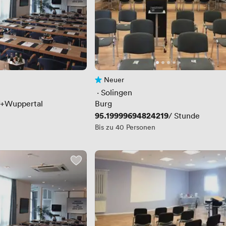
Neuer
rtungen
Noch keine Bewertungen
 · 
Solingen
f+Wuppertal
Burg
Preis
95.19999694824219
/ Stunde
n
Bis zu 40 Personen