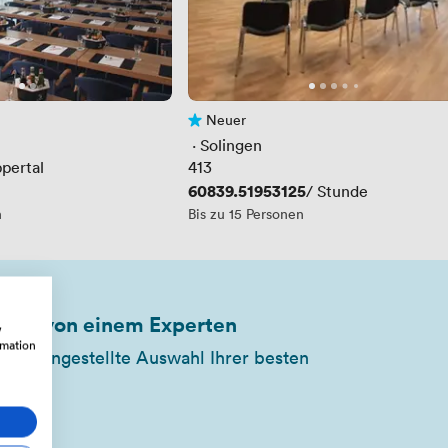
Neuer
rtungen
Noch keine Bewertungen
 · 
Solingen
pertal
413
Preis
60839.51953125
/ Stunde
n
Bis zu 15 Personen
wahl von einem Experten
w
rmation
sammengestellte Auswahl Ihrer besten
b)