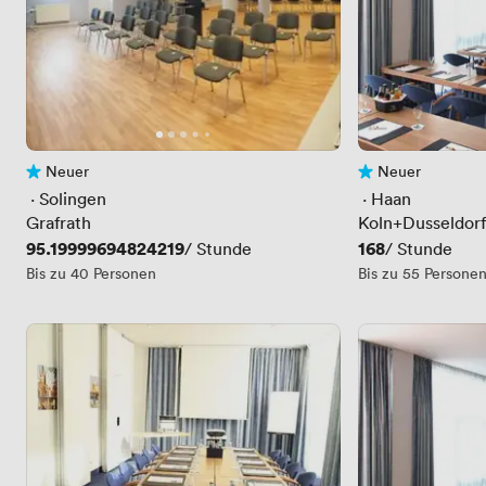
Neuer
Neuer
Noch keine Bewertungen
Noch keine Bewe
 · 
Solingen
 · 
Haan
Grafrath
Koln+Dusseldor
Preis
95.19999694824219
Preis
168
/ Stunde
/ Stunde
Bis zu 40 Personen
Bis zu 55 Persone