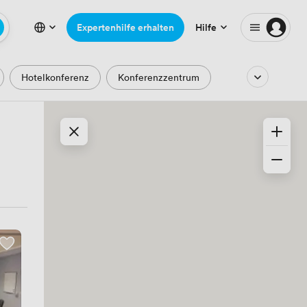
Expertenhilfe erhalten
Hilfe
Hotelkonferenz
Konferenzzentrum
Auditorium
Hörsaal
Hackathon
ser
Park- und Gartenblick
ische Epoche
Minimalistisch
Kreativ