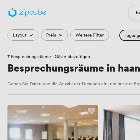
h
Ort
Filter
Layout
Preis
Weitere Filter
Tagung
Schulungs
7 Besprechungsräume
·
Gäste hinzufügen
Podcast-Stu
Besprechungsräume in haa
Landschafts
Geben Sie Daten und die Anzahl der Personen ein, um bessere Erg
Industriell