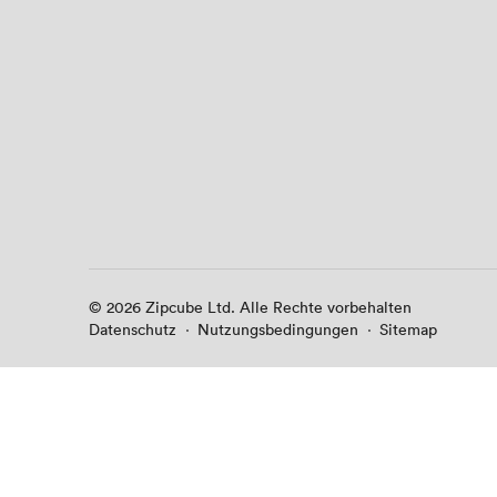
© 2026 Zipcube Ltd. Alle Rechte vorbehalten
·
Datenschutz
·
Nutzungsbedingungen
·
Sitemap