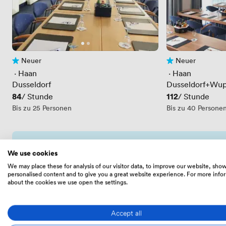
Neuer
Neuer
Noch keine Bewertungen
Noch keine Bewe
 · 
Haan
 · 
Haan
Dusseldorf
Dusseldorf+Wup
Preis
84
Preis
112
/ Stunde
/ Stunde
Bis zu 25 Personen
Bis zu 40 Persone
Scrollen überspringen
We use cookies
Erhalten Sie eine maßgeschneiderte Aus
We may place these for analysis of our visitor data, to improve our website, sho
personalised content and to give you a great website experience. For more info
Wir senden Ihnen eine kostenlose, fachkundig zu
about the cookies we use open the settings.
Übereinstimmungen auf dem Markt (und außerhal
Accept all
Erhalten Sie Ihre Shortlist