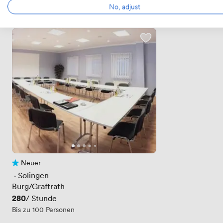
No, adjust
Neuer
Noch keine Bewertungen
 · 
Solingen
Burg/Graftrath
Preis
280
/ Stunde
Bis zu 100 Personen