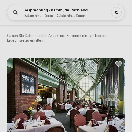
Besprechung · hamm, deutschland
3 Treffpunkte mieten
Datum hinzufügen
·
Gäste hinzufügen
Geben Sie Daten und die Anzahl der Personen ein, um bessere
Ergebnisse zu erhalten.