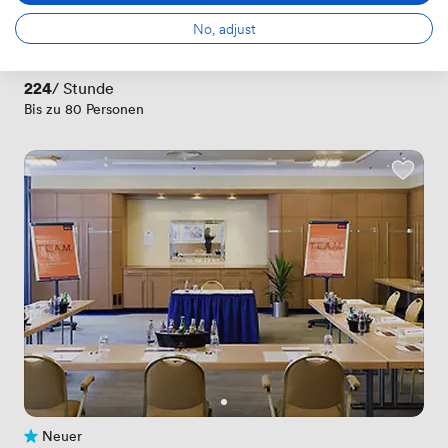
Neuer
Noch keine Bewertungen
No, adjust
 · 
Hamm
Zeche Heinrich-Robert
Preis
224
/ Stunde
Bis zu 80 Personen
Neuer
Noch keine Bewertungen