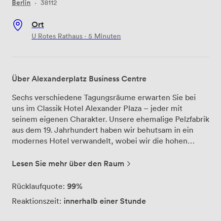
Berlin
·
38112
Ort
U Rotes Rathaus · 5 Minuten
Über Alexanderplatz Business Centre
Sechs verschiedene Tagungsräume erwarten Sie bei
uns im Classik Hotel Alexander Plaza – jeder mit
seinem eigenen Charakter. Unsere ehemalige Pelzfabrik
aus dem 19. Jahrhundert haben wir behutsam in ein
modernes Hotel verwandelt, wobei wir die hohen
Decken und großzügigen Fenster erhalten haben. Das
Tageslicht flutet durch die historischen
Lesen Sie mehr über den Raum
Panoramafenster und schafft eine Arbeitsatmosphäre,
die Ihre Teilnehmer wach und konzentriert hält. Unsere
99%
Rücklaufquote:
Tagungsräume fassen zwischen kleinen Gruppen und
innerhalb einer Stunde
Reaktionszeit:
bis zu 60 Personen – perfekt für Ihre Seminare,
Workshops oder Strategiemeetings. Das historische