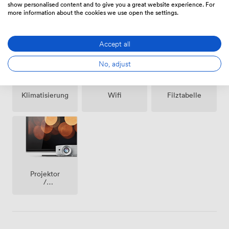
bieten durch die Original-Panoramafenster einen
show personalised content and to give you a great website experience. For
Ausstattungen
more information about the cookies we use open the settings.
besonderen Blick über Berlin.
Accept all
No, adjust
Klimatisierung
Wifi
Filztabelle
Projektor
/
fernseher
/
bildschirm