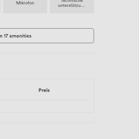
Technische
Mikrofon
unterstützung
vor ort
n 17 amenities
Preis