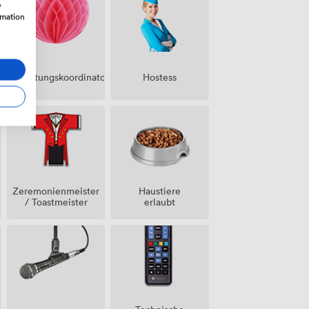
w
rmation
eranstaltungskoordinatorin
Hostess
Zeremonienmeister
Haustiere
/ Toastmeister
erlaubt