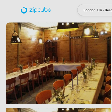
London, UK · Bes
Ort