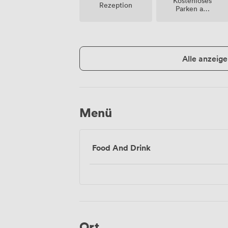
Kostenloses
Rezeption
Parken auf
dem
Grundstück
Alle anzeige
Menü
Food And Drink
Ort