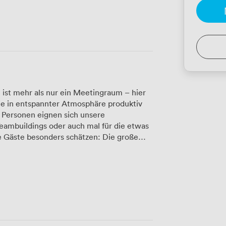
ist mehr als nur ein Meetingraum – hier
die in entspannter Atmosphäre produktiv
0 Personen eignen sich unsere
eambuildings oder auch mal für die etwas
iemand lange auf seinen Kaffee warten
ebot hält für jeden Geschmack etwas
nk bis zum Feierabendbier nach
he Einrichtung schafft eine
fühlen und kreative Ideen nur so sprudeln.
 – wir können unsere Räume mit anderen
aum für bis zu 100 Teilnehmer. Das
eranstaltung verschiedene