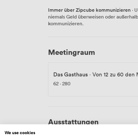
Programmpunkte hat oder Sie Arbeitsgruppen
Immer über Zipcube kommunizieren
· U
Verpflegung Ihrer Teilnehmer haben wir
niemals Geld überweisen oder außerhalb
Angebot. Ob kleiner Snack zwischendurc
kommunizieren.
stimmen alles auf Ihre Bedürfnisse ab. 
individuell zusammenstellen. Unser erfahrenes Team kennt die Herausforderungen
von Firmenveranstaltungen und unterstüt
Anfrage bis zum letzten Gast stehen wir 
Meetingraum
Familienfeste richten wir natürlich auch
und wir finden gemeinsam die passende L
Das Gasthaus
·
Von 12 zu 60 den
62
·
280
Ausstattungen
We use cookies