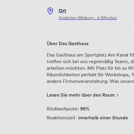
Ort
Anderten-Misburg · 6 Minuten
Über Das Gasthaus
Das Gasthaus am Sportplatz Am Kanal 10 
treffen sich bei uns regelmäßig Teams, 
arbeiten möchten. Mit Platz für bis zu 4
Räumlichkeiten perfekt für Workshops, T
andere Firmenveranstaltung. Was unsere Gäste besonders schätzen: Die große
Theke sorgt dafür, dass in den Pausen n
muss. Unser umfangreiches Getränkeang
Lesen Sie mehr über den Raum
bereit – vom klassischen Konferenzgeträ
erfolgreicher Präsentation. Die gemütlic
99%
Rücklaufquote:
Arbeitsatmosphäre, in der sich alle wohl
innerhalb einer Stunde
Reaktionszeit:
Brauchen Sie mehr Platz? Kein Problem
Bereichen kombinieren und schaffen so R
funktioniert besonders gut, wenn Ihre V