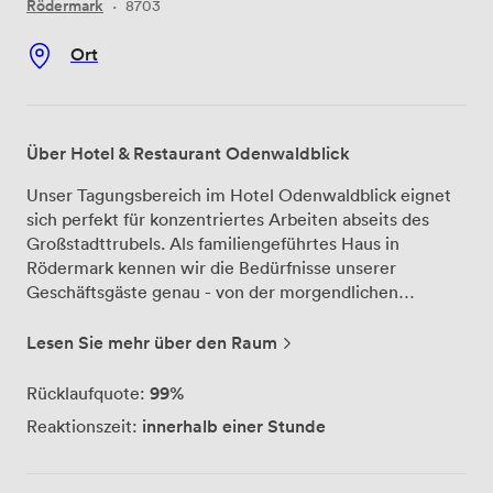
Rödermark
·
8703
Ort
Über Hotel & Restaurant Odenwaldblick
Unser Tagungsbereich im Hotel Odenwaldblick eignet
sich perfekt für konzentriertes Arbeiten abseits des
Großstadttrubels. Als familiengeführtes Haus in
Rödermark kennen wir die Bedürfnisse unserer
Geschäftsgäste genau - von der morgendlichen
Besprechung bis zum mehrtägigen Seminar. Zwei
flexible Tagungsräume bieten wir Ihnen, die jeweils bis
Lesen Sie mehr über den Raum
zu 30 Personen fassen. Die technische Ausstattung
haben wir bewusst modern gehalten: Beamer,
99%
Rücklaufquote:
Flipcharts und schnelles WLAN gehören zur
innerhalb einer Stunde
Reaktionszeit:
Grundausstattung. Unsere Mitarbeiter unterstützen Sie
bei der Vorbereitung und bleiben während Ihrer
Veranstaltung ansprechbar. Die 25 klimatisierten