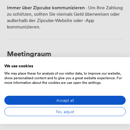
Zimmer unseres Hotels stehen auch Ihren
Immer über Zipcube kommunizieren
· Um Ihre Zahlung
Tagungsgästen zur Verfügung. Jedes verfügt über eine
zu schützen, sollten Sie niemals Geld überweisen oder
Minibar, einen Wasserkocher und ein eigenes Bad -
außerhalb der Zipcube-Website oder -App
praktisch, wenn Teilnehmer über Nacht bleiben.
kommunizieren.
Morgens stärken sich alle am Frühstücksbuffet, wo wir
Eierspeisen frisch nach Wunsch zubereiten. In den
Pausen nutzen viele Gäste unseren bayerischen
Biergarten. Hier lassen sich Gespräche in lockerer
Meetingraum
Atmosphäre fortsetzen oder neue Kontakte knüpfen.
Die Anbindung nach Frankfurt dauert nur wenige
We use cookies
Minuten mit dem Auto - ideal für Teilnehmer aus der
We may place these for analysis of our visitor data, to improve our website,
Hesser
·
Von 18 zu 80 den Menschen
Metropolregion. Kostenfreie Parkplätze stehen direkt
show personalised content and to give you a great website experience. For
am Haus zur Verfügung, auch eine Ladestation für
more information about the cookies we use open the settings.
224
Elektroautos haben wir installiert. Ob Firmenschulung,
Strategiemeeting oder Produktpräsentation - wir
Accept all
passen unsere Räume an Ihre Bedürfnisse an. Auch
Wählen Sie
Hochzeiten und Familienfeiern richten wir aus, wobei
No, adjust
die persönliche Note unseres Familienbetriebs
besonders geschätzt wird. Die ruhige Umgebung in
Rödermark ermöglicht fokussiertes Arbeiten, während