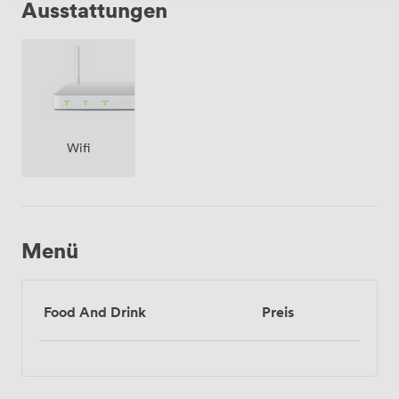
Ausstattungen
Frankfurt schnell erreichbar bleibt.
Wifi
Menü
Food And Drink
Preis