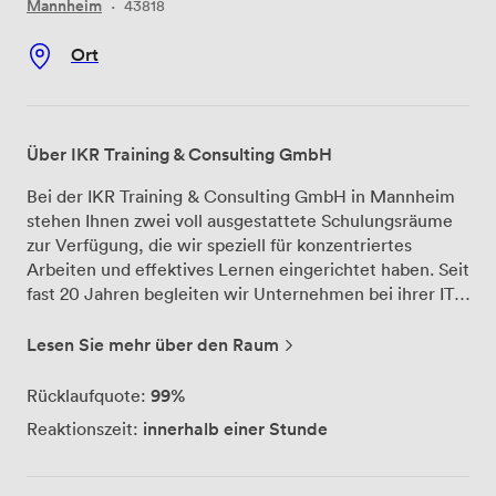
Mannheim
·
43818
Ort
Über IKR Training & Consulting GmbH
Bei der IKR Training & Consulting GmbH in Mannheim
stehen Ihnen zwei voll ausgestattete Schulungsräume
zur Verfügung, die wir speziell für konzentriertes
Arbeiten und effektives Lernen eingerichtet haben. Seit
fast 20 Jahren begleiten wir Unternehmen bei ihrer IT-
Weiterbildung und haben dabei ein Gespür dafür
entwickelt, was Teilnehmer wirklich brauchen. Unsere
Lesen Sie mehr über den Raum
Räume bieten Platz für bis zu 12 Personen – genau die
richtige Größe, damit jeder aktiv teilnehmen kann und
99%
Rücklaufquote:
niemand in der Masse untergeht. Die technische
innerhalb einer Stunde
Reaktionszeit:
Ausstattung passen wir ganz nach Ihren Wünschen an:
Ob spezielle Software für Ihre Schulung oder
bestimmte Hardware-Anforderungen – wir kümmern