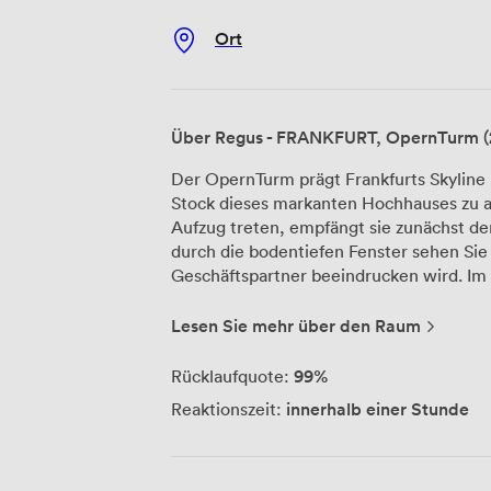
Ort
Über Regus - FRANKFURT, OpernTurm (
Der OpernTurm prägt Frankfurts Skyline u
Stock dieses markanten Hochhauses zu 
Aufzug treten, empfängt sie zunächst de
durch die bodentiefen Fenster sehen Sie 
Geschäftspartner beeindrucken wird. Im Regus - FRANKFURT, OpernTurm haben
wir verschiedene Arbeitsumgebungen ges
anpassen. Unsere vollständig möblierten 
Lesen Sie mehr über den Raum
konzentrierte Projektarbeit, während d
Austausch mit anderen Unternehmern för
99%
Rücklaufquote:
und Besprechungen stehen mehrere Meet
innerhalb einer Stunde
Reaktionszeit:
moderner Präsentationstechnik ausgestat
unserer Kunden hier durch – die profess
Rahmen. Praktisch ist der 24/7-Zugang zu unseren Räumlichkeiten. Nachts an einer