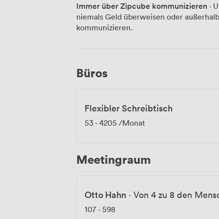
wichtigen Präsentation arbeiten oder fr
Immer über Zipcube kommunizieren
· U
wir geben Ihnen die Flexibilität, die S
niemals Geld überweisen oder außerhalb
sich während der Geschäftszeiten um Ih
kommunizieren.
wenn Sie in Meetings sind. In der Loung
und wenn Sie mit dem Auto kommen, find
Stellplätze. Die Alte Oper liegt direkt nebenan, der Opernplatz und Main Tower
sind fußläufig erreichbar. Zum Hauptbah
Büros
ideal, wenn Geschäftspartner aus ander
finden Sie in der Innenstadt erstklassig
entspannte Teamabende.
Flexibler Schreibtisch
53
-
4205
/Monat
Meetingraum
Otto Hahn
·
Von 4 zu 8 den Mens
107
·
598