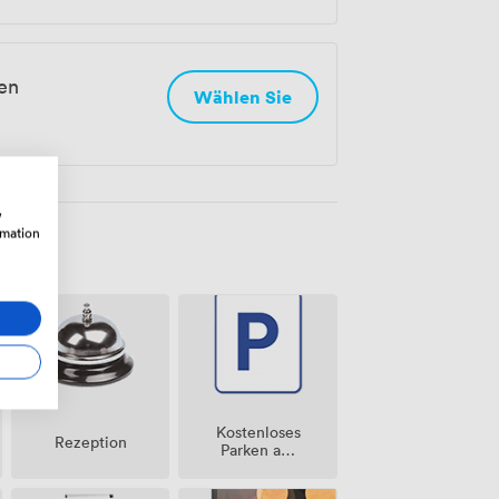
en
Wählen Sie
w
rmation
Kostenloses
Rezeption
Parken auf
dem
Grundstück