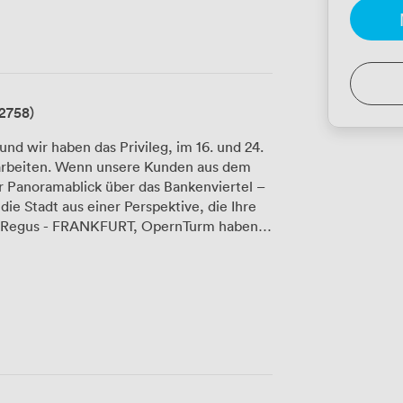
2758)
nd wir haben das Privileg, im 16. und 24.
arbeiten. Wenn unsere Kunden aus dem
r Panoramablick über das Bankenviertel –
die Stadt aus einer Perspektive, die Ihre
chaffen, die sich Ihren Bedürfnissen
Büros eignen sich perfekt für
ie Coworking-Bereiche den spontanen
dern. Für Ihre Seminare, Präsentationen
ingräume zur Verfügung, die wir mit
tet haben. Auch Interviews führen viele
ionelle Umgebung schafft den richtigen