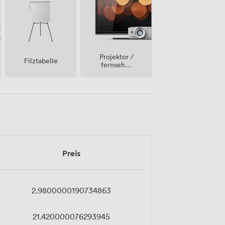
Projektor /
Filztabelle
fernseher
/
bildschirm
Preis
2.9800000190734863
21.420000076293945