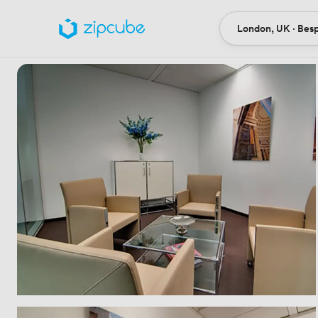
London, UK · Bes
Ort