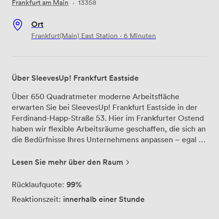
Frankfurt am Main
·
13358
Ort
Frankfurt(Main) East Station · 6 Minuten
Über SleevesUp! Frankfurt Eastside
Über 650 Quadratmeter moderne Arbeitsfläche
erwarten Sie bei SleevesUp! Frankfurt Eastside in der
Ferdinand-Happ-Straße 53. Hier im Frankfurter Ostend
haben wir flexible Arbeitsräume geschaffen, die sich an
die Bedürfnisse Ihres Unternehmens anpassen – egal ob
Sie alleine arbeiten oder mit einem großen Team.
Unsere Mitgliedschaften bieten für jeden das Richtige:
Lesen Sie mehr über den Raum
Mit der Basis-Membership buchen Sie Arbeitsplätze
flexibel über unser Memberportal und erhalten 25%
99%
Rücklaufquote:
Rabatt auf Tagespässe sowie 15% auf Tagesbüros und
innerhalb einer Stunde
Reaktionszeit:
Meetingräume. Die Flat-Mitgliedschaft ermöglicht
Ihnen Rund-um-die-Uhr-Coworking mit 24/7 Zugang zu