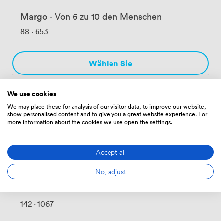
Margo
·
Von 6 zu 10 den Menschen
88
·
653
Wählen Sie
We use cookies
Sharon
·
Von 6 zu 10 den Menschen
We may place these for analysis of our visitor data, to improve our website,
show personalised content and to give you a great website experience. For
123
·
920
more information about the cookies we use open the settings.
Wählen Sie
Accept all
No, adjust
Connor
·
Von 7 zu 13 den Menschen
142
·
1067