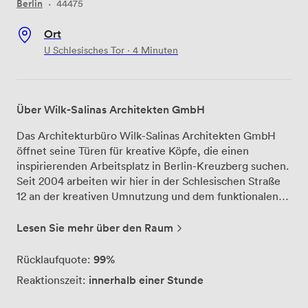
Berlin
·
44475
Ort
U Schlesisches Tor · 4 Minuten
Über Wilk-Salinas Architekten GmbH
Das Architekturbüro Wilk-Salinas Architekten GmbH
öffnet seine Türen für kreative Köpfe, die einen
inspirierenden Arbeitsplatz in Berlin-Kreuzberg suchen.
Seit 2004 arbeiten wir hier in der Schlesischen Straße
12 an der kreativen Umnutzung und dem funktionalen
Ausbau denkmalgeschützter Gebäude – und genau
diese Philosophie spiegelt sich auch in unseren eigenen
Lesen Sie mehr über den Raum
Räumlichkeiten wider. Unser Gründerzeitgebäude mit
seinem charakteristischen Werkstattcharme bietet
99%
Rücklaufquote:
mehr als nur einen Schreibtisch: Hier entstehen täglich
innerhalb einer Stunde
Reaktionszeit:
innovative Konzepte für nachhaltige und wirtschaftliche
Bauweisen. Die hellen Arbeitsplätze, die wir zur