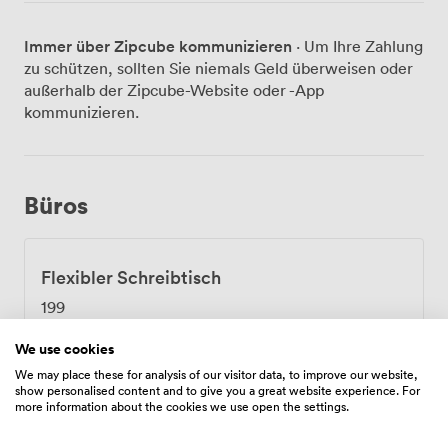
Verfügung stellen, sind komplett mit Tisch, Bürostuhl
und Regalfläche ausgestattet. Als Teil unserer
Immer über Zipcube kommunizieren
· Um Ihre Zahlung
Bürogemeinschaft arbeiten Sie Seite an Seite mit
zu schützen, sollten Sie niemals Geld überweisen oder
unserem siebenköpfigen Architektenteam, das
außerhalb der Zipcube-Website oder -App
Projekte wie die Transformation des Kühlhauses am
kommunizieren.
Gleisdreieck in einen Veranstaltungsort für 2.500
Personen oder die Umwandlung des Badeschiffs in eine
ganzjährige Wellnesslandschaft auf der Spree realisiert
hat. Die offene Besprechungszone nutzen wir
Büros
gemeinsam für spontane Ideenaustausche oder
geplante Meetings. In der voll ausgestatteten Küche
mit Herdplatten, Kühlschrank und Spülmaschine
Flexibler Schreibtisch
entstehen oft die besten Gespräche bei einem Kaffee.
Internet, Reinigung und Versicherung sind
199
selbstverständlich im Preis inbegriffen. Die Lage direkt
am Schlesischen Tor macht den Arbeitsweg
We use cookies
unkompliziert: Der gleichnamige U-Bahnhof liegt
Wählen Sie
We may place these for analysis of our visitor data, to improve our website,
praktisch vor der Haustür, und auch der U+S-Bahnhof
show personalised content and to give you a great website experience. For
more information about the cookies we use open the settings.
Warschauer Straße erreichen Sie bequem zu Fuß. Die
Buslinie 165 hält direkt vor unserem Büro. Nach