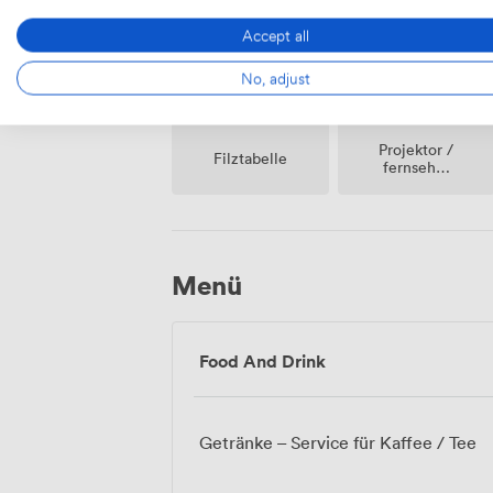
Grundstück
Accept all
No, adjust
Projektor /
Filztabelle
fernseher
/
bildschirm
Menü
Food And Drink
Getränke – Service für Kaffee / Tee