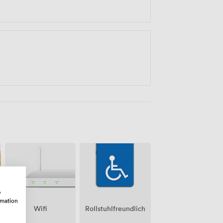
w
rmation
Wifi
Rollstuhlfreundlich