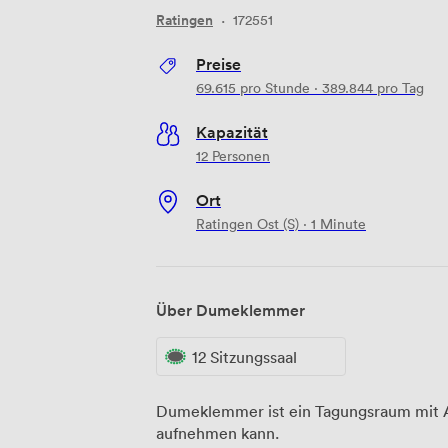
Ratingen
·
172551
Preise
69.615
pro Stunde
·
389.844
pro Tag
Kapazität
12 Personen
Ort
Ratingen Ost (S) · 1 Minute
Über Dumeklemmer
12 Sitzungssaal
Dumeklemmer ist ein Tagungsraum mit Au
aufnehmen kann.