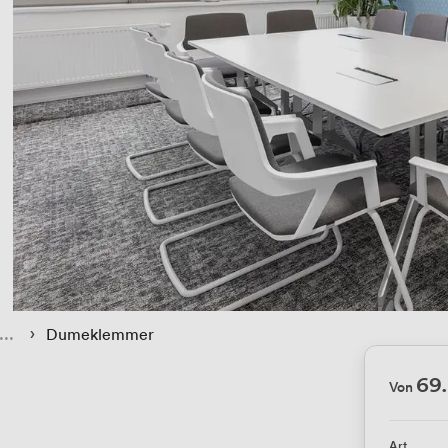
 › 
Dumeklemmer
69
Von
Art