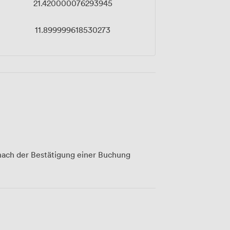
21.420000076293945
11.899999618530273
ach der Bestätigung einer Buchung