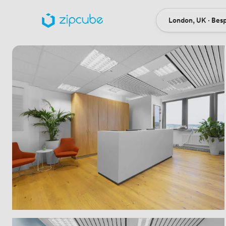
London, UK · Bes
Ort