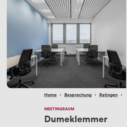
 › 
 › 
 › 
Home
Besprechung
Ratingen
MEETINGRAUM
Dumeklemmer