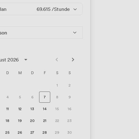
lan
69.615
/Stunde
rson
ust 2026
D
M
D
F
S
S
1
2
4
5
6
7
8
9
11
12
13
14
15
16
18
19
20
21
22
23
25
26
27
28
29
30