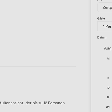
Zeitp
Gäste
1 Pe
Datum
Aug
M
3
10
17
ßenansicht, der bis zu 12 Personen
24