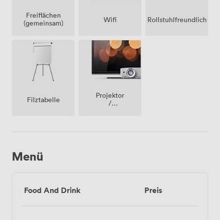
Freiflächen
Wifi
Rollstuhlfreundlich
(gemeinsam)
Projektor
Filztabelle
/
fernseher
/
bildschirm
Menü
Food And Drink
Preis