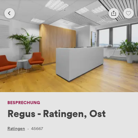
BESPRECHUNG
Regus - Ratingen, Ost
Ratingen
·
45667