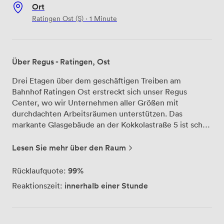
Ort
Ratingen Ost (S) · 1 Minute
Über Regus - Ratingen, Ost
Drei Etagen über dem geschäftigen Treiben am
Bahnhof Ratingen Ost erstreckt sich unser Regus
Center, wo wir Unternehmen aller Größen mit
durchdachten Arbeitsräumen unterstützen. Das
markante Glasgebäude an der Kokkolastraße 5 ist schon
von weitem zu erkennen und bietet auf jeder der drei
Etagen lichtdurchflutete Flächen für konzentriertes
Lesen Sie mehr über den Raum
Arbeiten. Unsere Besprechungsräume buchen Kunden
besonders gern für wichtige Meetings - die ruhige
99%
Rücklaufquote:
Atmosphäre und moderne Ausstattung schaffen den
innerhalb einer Stunde
Reaktionszeit:
perfekten Rahmen für produktive Gespräche. Auf der
Terrasse im 7. Stock treffen sich unsere Mieter gerne
zum informellen Austausch, während der Blick über die
Dächer von Düsseldorf und Ratingen schweift. Diese