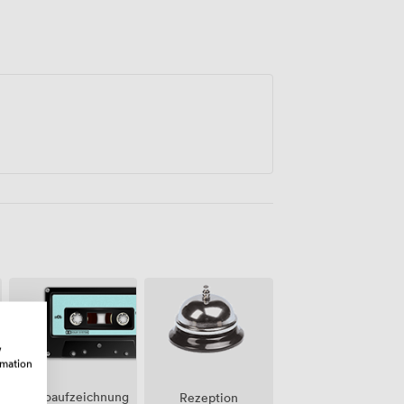
w
rmation
Audioaufzeichnung
Rezeption