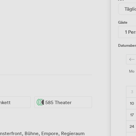
Tägli
Gäste
1 Pe
Datumsber
Mo
3
nkett
585 Theater
10
17
24
Fensterfront, Bühne, Empore, Regieraum