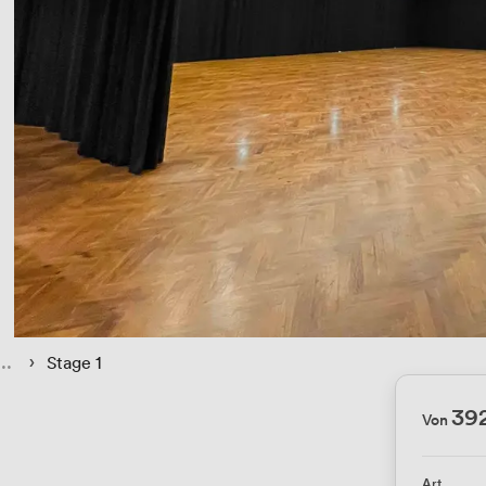
 › 
Stage 1
39
Von
Art