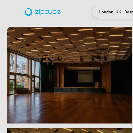
London, UK · Bes
Ort