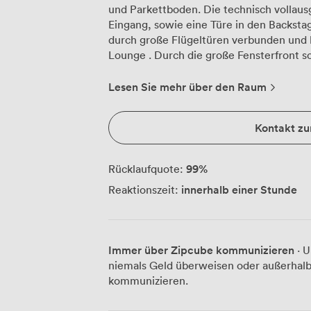
und Parkettboden. Die technisch vollaus
Eingang, sowie eine Türe in den Backstagebereich. Das dazuge
durch große Flügeltüren verbunden und bi
Lounge . Durch die große Fensterfront 
hinauf in den Schwarzwald. Ihr habt dir
Außenbereich.
Lesen Sie mehr über den Raum
Kontakt z
99
%
Rücklaufquote:
innerhalb einer Stunde
Reaktionszeit:
Immer über Zipcube kommunizieren
· U
niemals Geld überweisen oder außerhalb
kommunizieren.