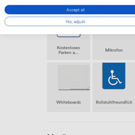
Accept all
No, adjust
Kostenloses
Mikrofon
Parken auf
dem
Grundstück
Whiteboards
Rollstuhlfreundlich