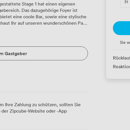
31
gestattete Stage 1 hat einen eigenen
hörige Foyer ist
etet eine coole Bar, sowie eine stylische
schaut Ihr auf unseren wunderschönen Park
ekten Zugang zu unserem idyllischen
Sie w
um Gastgeber
Rücklau
Reaktion
m Ihre Zahlung zu schützen, sollten Sie
 der Zipcube-Website oder -App