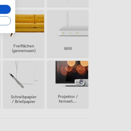
Freiflächen
Wifi
(gemeinsam)
Projektor /
Schreibpapier
fernseher
/ Briefpapier
/
bildschirm